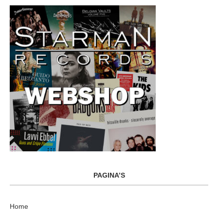
PAGINA’S
Home