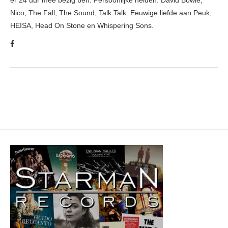
er 24 uur mee bezig ben. Persoonlijke helden: David Bowie,
Nico, The Fall, The Sound, Talk Talk. Eeuwige liefde aan Peuk,
HEISA, Head On Stone en Whispering Sons.