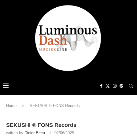
Home
SEKUSHI © FONS Records
SEKUSHI © FONS Records
written by
Didier Becu
02/06/2025