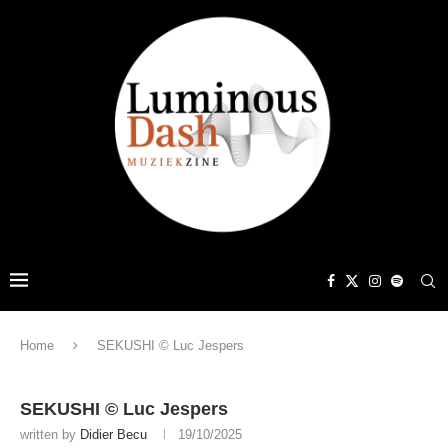
Home
SEKUSHI © Luc Jespers
SEKUSHI © Luc Jespers
written by
Didier Becu
19/10/2025