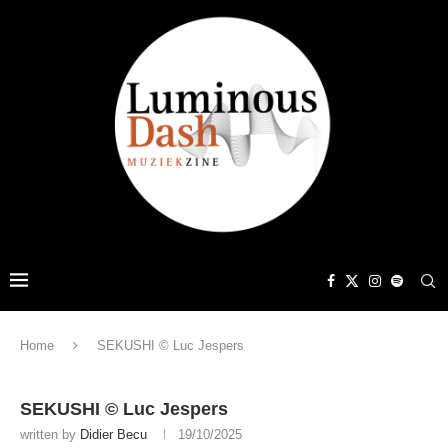
Home
SEKUSHI © Luc Jespers
SEKUSHI © Luc Jespers
written by
Didier Becu
19/10/2025