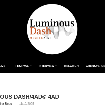
LIVE
FESTIVAL
INTERVIEW
BELGISCH
GRENSVERL
OUS DASH/4AD© 4AD
dier Becu
11/12/2025