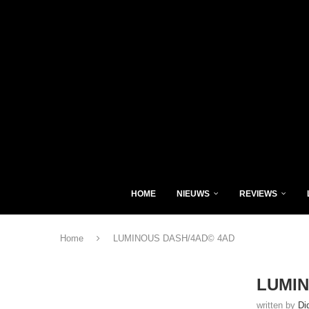
HOME
NIEUWS
REVIEWS
Home
LUMINOUS DASH/4AD© 4AD
LUMIN
written by
Di