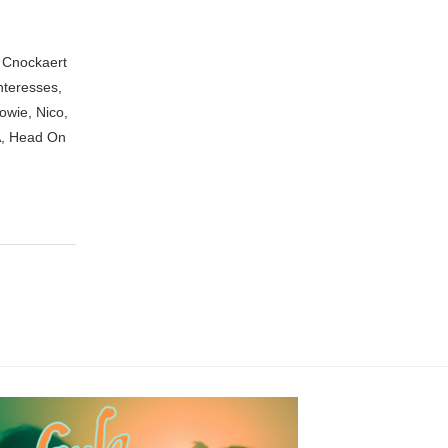
n Cnockaert
nteresses,
owie, Nico,
A, Head On