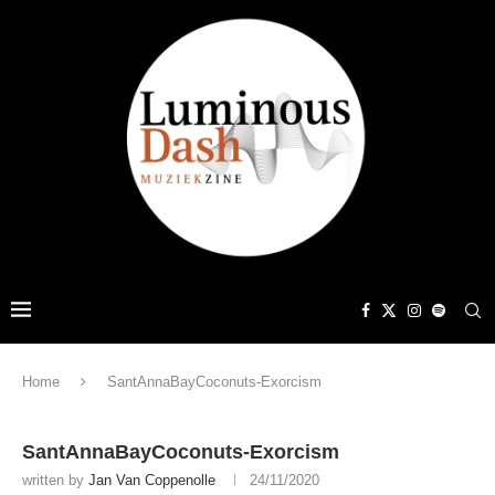
Home
SantAnnaBayCoconuts-Exorcism
SantAnnaBayCoconuts-Exorcism
written by
Jan Van Coppenolle
24/11/2020