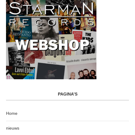
PAGINA’S
Home
nieuws