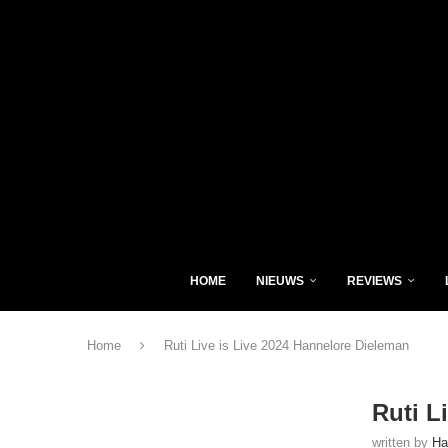
HOME
NIEUWS
REVIEWS
Home
Ruti Live is Live 2024 Hannelore Dieleman
Ruti L
written by
Ha