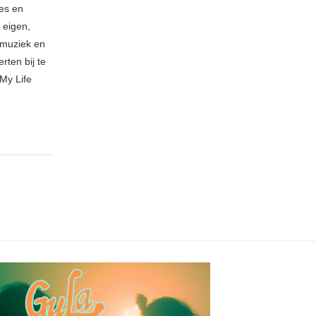
ies en
 eigen,
n muziek en
rten bij te
My Life