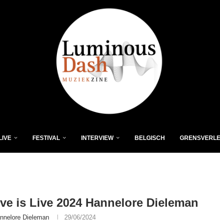
LIVE
FESTIVAL
INTERVIEW
BELGISCH
GRENSVERL
ive is Live 2024 Hannelore Dieleman
nnelore Dieleman
29/06/2024