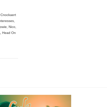
n Cnockaert
nteresses,
owie, Nico,
A, Head On