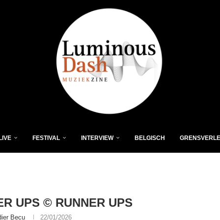
LIVE
FESTIVAL
INTERVIEW
BELGISCH
GRENSVERL
R UPS © RUNNER UPS
dier Becu
22/01/2026