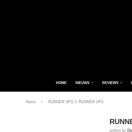
HOME
NIEUWS
REVIEWS
Home
RUNNER UPS © RUNNER UPS
RUNNE
written by
Di