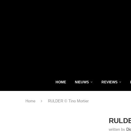
HOME
NIEUWS
REVIEWS
Home
RULDER © Tino Mortier
RULDE
written by
Di