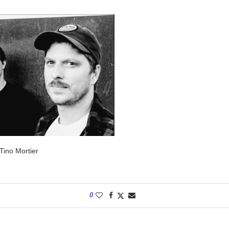
ino Mortier
0