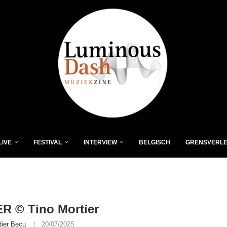
LIVE
FESTIVAL
INTERVIEW
BELGISCH
GRENSVERL
R © Tino Mortier
dier Becu
20/07/2025