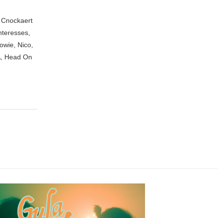
n Cnockaert
nteresses,
owie, Nico,
A, Head On