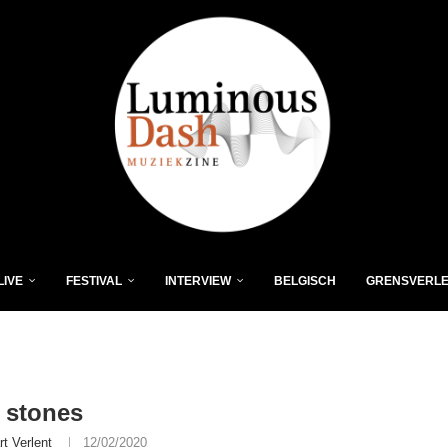
LIVE
FESTIVAL
INTERVIEW
BELGISCH
GRENSVERL
g stones
rt Verlent
12/02/2020