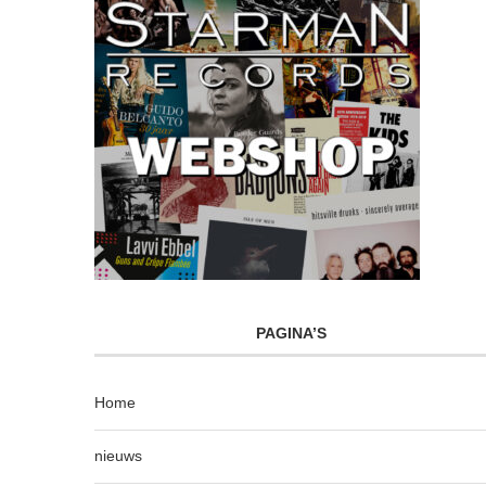
PAGINA’S
Home
nieuws