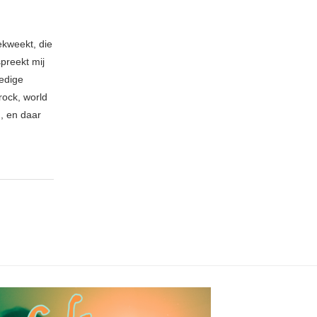
ekweekt, die
spreekt mij
ledige
rock, world
n, en daar