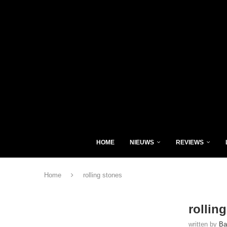
HOME
NIEUWS
REVIEWS
Home
rolling stones
rollin
written by
Ba