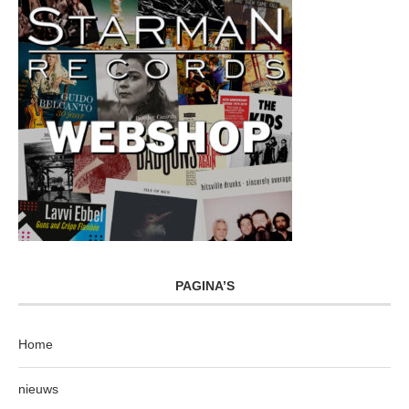
PAGINA’S
Home
nieuws