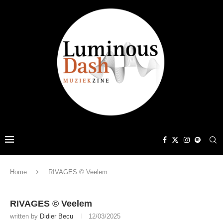
Home
RIVAGES © Veelem
RIVAGES © Veelem
written by
Didier Becu
12/03/2025