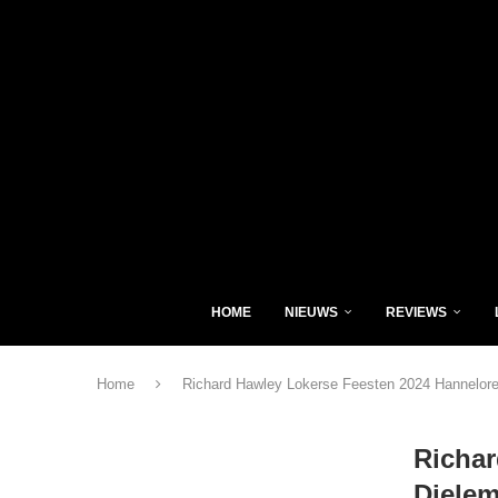
HOME
NIEUWS
REVIEWS
Home
Richard Hawley Lokerse Feesten 2024 Hannelor
Richar
Diele