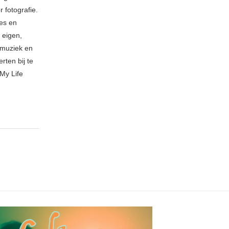
 fotografie.
ies en
 eigen,
n muziek en
rten bij te
My Life