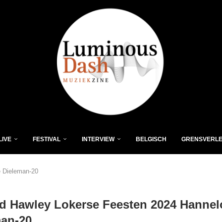
LIVE
FESTIVAL
INTERVIEW
BELGISCH
GRENSVERL
e Dieleman-20
d Hawley Lokerse Feesten 2024 Hannel
man-20