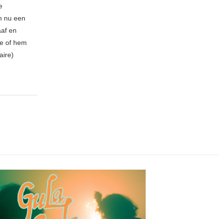
e
n nu een
aaf en
be of hem
aire)