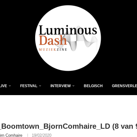
LIVE
FESTIVAL
INTERVIEW
BELGISCH
GRENSVERL
Boomtown_BjornComhaire_LD (8 van 
örn Comhaire
19/02/2020