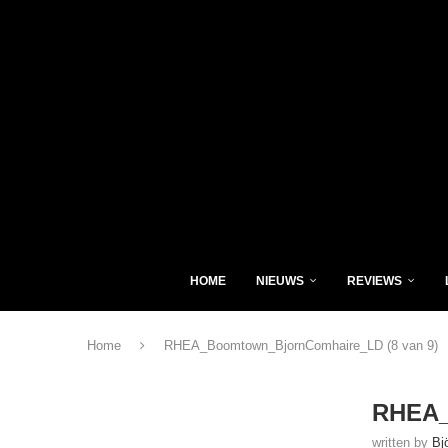
HOME
NIEUWS
REVIEWS
Home
RHEA_Boomtown_BjornComhaire_LD (8 van 9)
RHEA_
written by
Bj