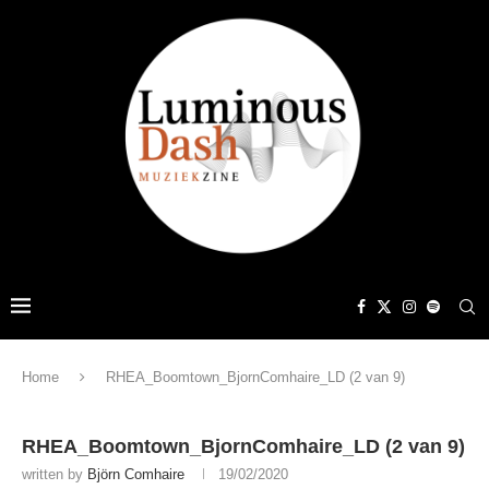
Home
RHEA_Boomtown_BjornComhaire_LD (2 van 9)
RHEA_Boomtown_BjornComhaire_LD (2 van 9)
written by
Björn Comhaire
19/02/2020