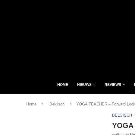
HOME
NIEUWS
REVIEWS
Home
Belgisch
YOGA TEACHER – Forward Looki
BELGISCH
YOGA 
written by
Bo