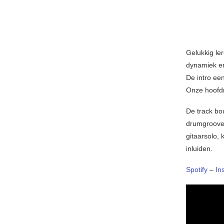
Gelukkig le
dynamiek en
De intro ee
Onze hoofdr
De track bo
drumgroove 
gitaarsolo,
inluiden.
Spotify
–
In