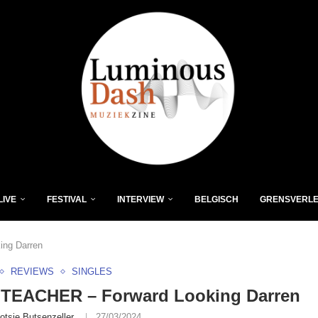
LIVE
FESTIVAL
INTERVIEW
BELGISCH
GRENSVERL
ng Darren
REVIEWS
SINGLES
TEACHER – Forward Looking Darren
otsie Butsenzeller
27/03/2024