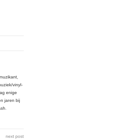
muzikant,
ziek/vinyl-
aag enige
 jaren bij
ash.
next post