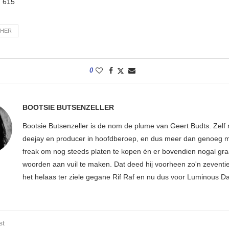
:
615
CHER
0
BOOTSIE BUTSENZELLER
Bootsie Butsenzeller is de nom de plume van Geert Budts. Zelf 
deejay en producer in hoofdberoep, en dus meer dan genoeg mu
freak om nog steeds platen te kopen én er bovendien nogal gr
woorden aan vuil te maken. Dat deed hij voorheen zo'n zeventien
het helaas ter ziele gegane Rif Raf en nu dus voor Luminous D
st