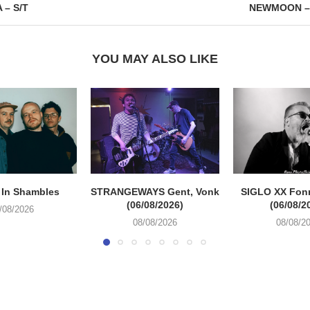
– S/T
NEWMOON – S
YOU MAY ALSO LIKE
 In Shambles
STRANGEWAYS Gent, Vonk
SIGLO XX Fon
(06/08/2026)
(06/08/2
/08/2026
08/08/2026
08/08/2