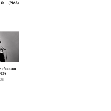
till (PIAS)
nefeesten
MONOKO – Thinkin’ Bout
JYL- Reckless L
026)
You (Always)
07/08/2026
026
07/08/2026