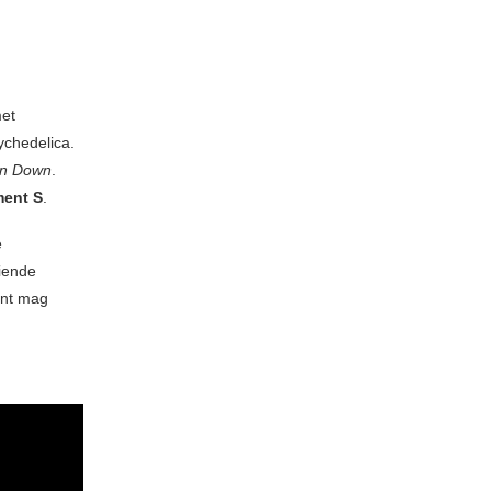
met
ychedelica.
n Down
.
ment S
.
e
iende
int mag