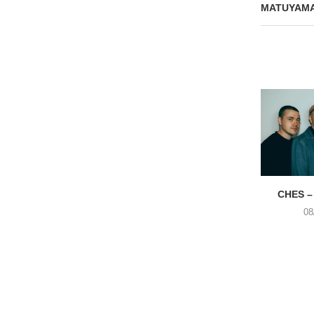
MATUYAMA 
CHES –
08