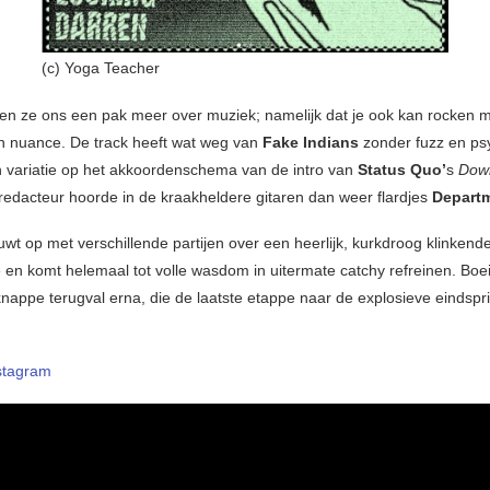
(c) Yoga Teacher
ren ze ons een pak meer over muziek; namelijk dat je ook kan rocken 
 nuance. De track heeft wat weg van
Fake Indians
zonder fuzz en ps
n variatie op het akkoordenschema van de intro van
Status Quo’
s
Dow
edacteur hoorde in de kraakheldere gitaren dan weer flardjes
Depart
uwt op met verschillende partijen over een heerlijk, kurkdroog klinkend
en komt helemaal tot volle wasdom in uitermate catchy refreinen. Boe
 knappe terugval erna, die de laatste etappe naar de explosieve eindspr
stagram