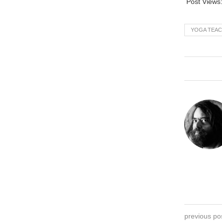
Post Views
YOGA TEA
previous po