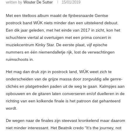
written by
Wouter De Sutter
15/01/2019
Met een titelloos album maakt de fijnbesnaarde Gentse
postrock band WÜK niets minder dan een uitstekend debuut.
Een dik jaar geleden, met het einde van 2017 in zicht, kon het
schuchtere viertal al overtuigen met een prima concert in
muziekcentrum Kinky Star. De eerste plaat, vijf epische
nummers en één niemendalletje rijk, lost de verwachtingen
ruimschoots in.
Het mag dan druk zijn in postrock land, WÜK weet zich te
onderscheiden van de grijze massa door zorgvuldig alle genre-
clichés en platgetreden paden uit de weg te gaan. Kalmpjes aan
opbouwen en de gitaren laten converseren en/of duelleren in de
richting van een kolkende finale is het patroon dat gehanteerd
wordt.
De wegen naar de finales zijn steevast kronkelend maar daarom
niet minder interessant. Het Beatnik credo “It’s the journey, not