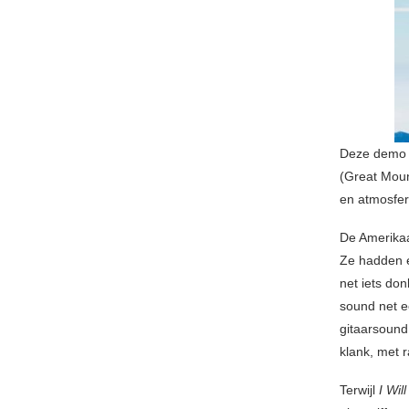
Deze demo n
(Great Moun
en atmosfer
De Amerikaa
Ze hadden e
net iets do
sound net ee
gitaarsound
klank, met r
Terwijl
I Wi