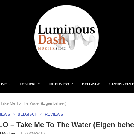
LIVE
FESTIVAL
INTERVIEW
BELGISCH
GRENSVERL
ake Me To The Water (Eigen beheer)
VIEWS
BELGISCH
REVIEWS
 – Take Me To The Water (Eigen behe
l Mertens
09/04/2019