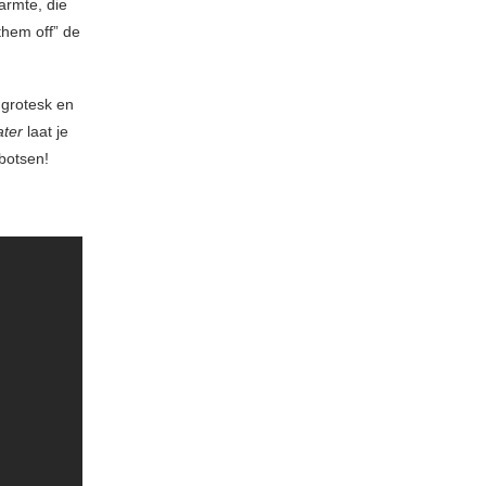
armte, die
them off” de
, grotesk en
ter
laat je
pbotsen!