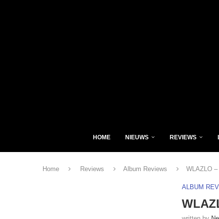
HOME
NIEUWS
REVIEWS
Home
Reviews
Album Reviews
WLAZLO – T
ALBUM RE
WLAZLO
written by
Ne