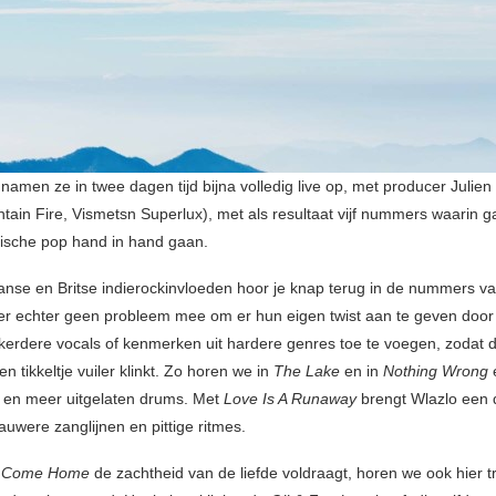
amen ze in twee dagen tijd bijna volledig live op, met producer Julien
tain Fire, Vismetsn Superlux), met als resultaat vijf nummers waarin 
ische pop hand in hand gaan.
nse en Britse indierockinvloeden hoor je knap terug in de nummers 
r echter geen probleem mee om er hun eigen twist aan te geven door 
nkerdere vocals of kenmerken uit hardere genres toe te voegen, zodat 
n tikkeltje vuiler klinkt. Zo horen we in
The Lake
en in
Nothing Wrong
 en meer uitgelaten drums. Met
Love Is A Runaway
brengt Wlazlo een
auwere zanglijnen en pittige ritmes.
ll Come Home
de zachtheid van de liefde voldraagt, horen we ook hier 