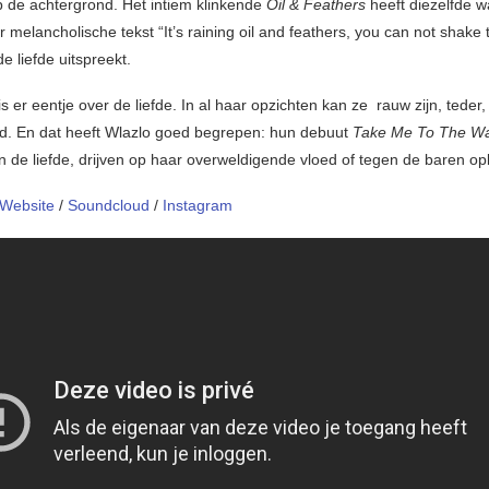
op de achtergrond. Het intiem klinkende
Oil & Feathers
heeft diezelfde w
melancholische tekst “It’s raining oil and feathers, you can not shake 
de liefde uitspreekt.
s er eentje over de liefde. In al haar opzichten kan ze rauw zijn, teder
. En dat heeft Wlazlo goed begrepen: hun debuut
Take Me To The Wa
in de liefde, drijven op haar overweldigende vloed of tegen de baren o
Website
/
Soundcloud
/
Instagram