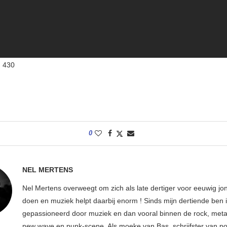
:
430
0
NEL MERTENS
Nel Mertens overweegt om zich als late dertiger voor eeuwig jo
doen en muziek helpt daarbij enorm ! Sinds mijn dertiende ben 
gepassioneerd door muziek en dan vooral binnen de rock, metal
new wave en punk-scene. Als moeke van Bas, schrijfster van p