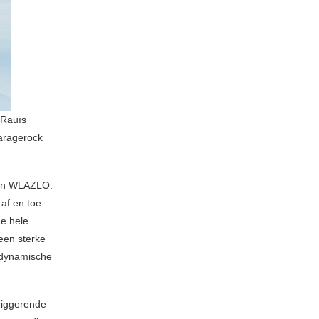
 Rauïs
garagerock
van WLAZLO.
af en toe
de hele
een sterke
 dynamische
triggerende