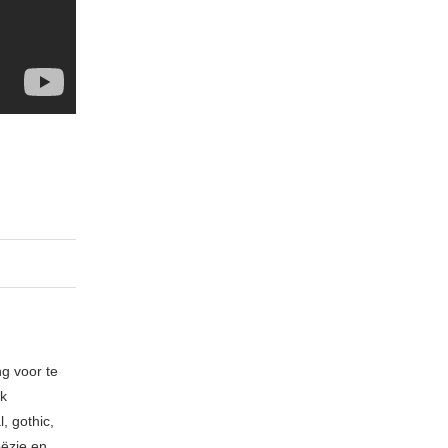
ng voor te
ik
, gothic,
oëzie en