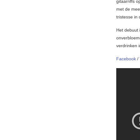
gitaarriffs 
met de meer 
tristesse in 
Het debuut i
onverbloemd
verdrinken 
Facebook
/