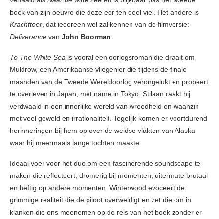
vertaald als
Naar de witte zee
en is blijkbaar pas het tweede
boek van zijn oeuvre die deze eer ten deel viel. Het andere is
Krachttoer
, dat iedereen wel zal kennen van de filmversie:
Deliverance
van
John Boorman
.
To The White Sea
is vooral een oorlogsroman die draait om
Muldrow, een Amerikaanse vliegenier die tijdens de finale
maanden van de Tweede Wereldoorlog verongelukt en probeert
te overleven in Japan, met name in Tokyo. Stilaan raakt hij
verdwaald in een innerlijke wereld van wreedheid en waanzin
met veel geweld en irrationaliteit. Tegelijk komen er voortdurend
herinneringen bij hem op over de weidse vlakten van Alaska
waar hij meermaals lange tochten maakte.
Ideaal voer voor het duo om een fascinerende soundscape te
maken die reflecteert, dromerig bij momenten, uitermate brutaal
en heftig op andere momenten. Winterwood evoceert de
grimmige realiteit die de piloot overweldigt en zet die om in
klanken die ons meenemen op de reis van het boek zonder er