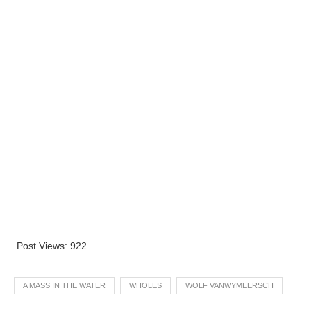
Post Views:
922
A MASS IN THE WATER
WHOLES
WOLF VANWYMEERSCH