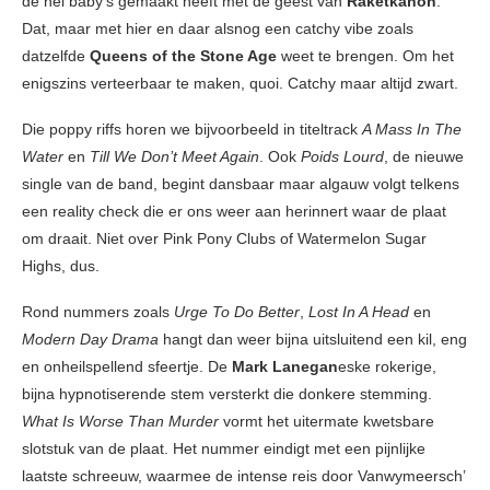
de hel baby’s gemaakt heeft met de geest van
Raketkanon
.
Dat, maar met hier en daar alsnog een catchy vibe zoals
datzelfde
Queens of the Stone Age
weet te brengen. Om het
enigszins verteerbaar te maken, quoi. Catchy maar altijd zwart.
Die poppy riffs horen we bijvoorbeeld in titeltrack
A Mass In The
Water
en
Till We Don’t Meet Again
. Ook
Poids Lourd
, de nieuwe
single van de band, begint dansbaar maar algauw volgt telkens
een reality check die er ons weer aan herinnert waar de plaat
om draait. Niet over Pink Pony Clubs of Watermelon Sugar
Highs, dus.
Rond nummers zoals
Urge To Do Better
,
Lost In A Head
en
Modern Day Drama
hangt dan weer bijna uitsluitend een kil, eng
en onheilspellend sfeertje. De
Mark Lanegan
eske rokerige,
bijna hypnotiserende stem versterkt die donkere stemming.
What Is Worse Than Murder
vormt het uitermate kwetsbare
slotstuk van de plaat. Het nummer eindigt met een pijnlijke
laatste schreeuw, waarmee de intense reis door Vanwymeersch’