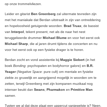
op onze trommelvliezen.
Leider en gitarist
Ben Greenberg
zal uitermate tevreden zijn
met het maniakale dat Berdan uitstraalt in zijn van ontreddering
en hopeloosheid getuigende woorden.
Brad Truax
, de bassist
van
Interpol
, tekent present, net als de naar het nest
teruggekeerde drummer
Michael Blume
en voor het eerst ook
Michael Sharp
, die al jaren drumt tijdens de concerten en nu
voor het eerst ook op een fysieke drager is te horen.
Berdan zocht en vond assistentie bij
Maggie Siebert
(in het
boek
Bonding
: psychopaten en bodyhorror galore) en
B.R.
Yeager
(
Negative Space
: pure cult) om mentale en fysieke
ziekte zo gruwelijk en aangrijpend mogelijk in woorden om te
zetten, terwijl Greenberg met zijn kompanen muzikaal nog
intenser beukt dan
Swans
,
Pharmakon
en
Primitive Man
samen.
Typten we al dat deze plaat een uppercut vanjewelste is? Neen,