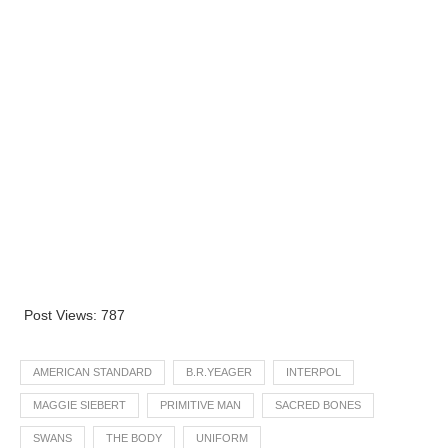
Post Views:
787
AMERICAN STANDARD
B.R.YEAGER
INTERPOL
MAGGIE SIEBERT
PRIMITIVE MAN
SACRED BONES
SWANS
THE BODY
UNIFORM