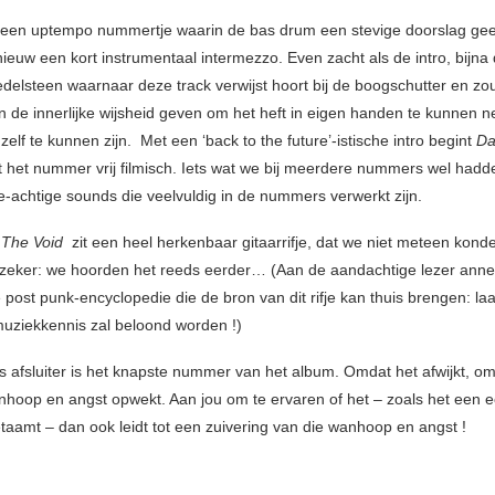
 een uptempo nummertje waarin de bas drum een stevige doorslag gee
ieuw een kort instrumentaal intermezzo. Even zacht als de intro, bijna
delsteen waarnaar deze track verwijst hoort bij de boogschutter en zo
n de innerlijke wijsheid geven om het heft in eigen handen te kunnen 
hzelf te kunnen zijn. Met een ‘back to the future’-istische intro begint
Da
t het nummer vrij filmisch. Iets wat we bij meerdere nummers wel hadde
e-achtige sounds die veelvuldig in de nummers verwerkt zijn.
 The Void
zit een heel herkenbaar gitaarrifje, dat we niet meteen kond
 zeker: we hoorden het reeds eerder… (Aan de aandachtige lezer ann
post punk-encyclopedie die de bron van dit rifje kan thuis brengen: laa
uziekkennis zal beloond worden !)
s afsluiter is het knapste nummer van het album. Omdat het afwijkt, om
hoop en angst opwekt. Aan jou om te ervaren of het – zoals het een e
etaamt – dan ook leidt tot een zuivering van die wanhoop en angst !