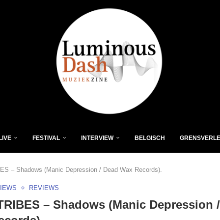
LIVE
FESTIVAL
INTERVIEW
BELGISCH
GRENSVERL
S – Shadows (Manic Depression / Dead Wax Records).
VIEWS
REVIEWS
TRIBES – Shadows (Manic Depression 