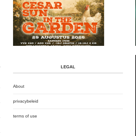
LEGAL
About
privacybeleid
terms of use