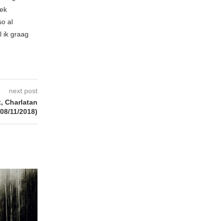
iek
so al
l ik graag
next post
, Charlatan
(08/11/2018)