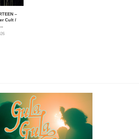
RTEEN –
ZONDAR – De Dood
DANIEL PEREZ – Wh
r Cult /
Voorbij
This Called Heav
..
30/07/2026
29/07/2026
026