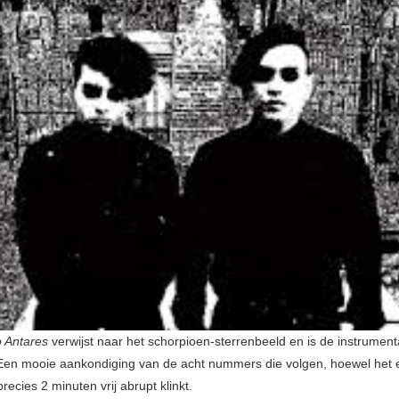
o Antares
verwijst naar het schorpioen-sterrenbeeld en is de instrument
Een mooie aankondiging van de acht nummers die volgen, hoewel het 
precies 2 minuten vrij abrupt klinkt.