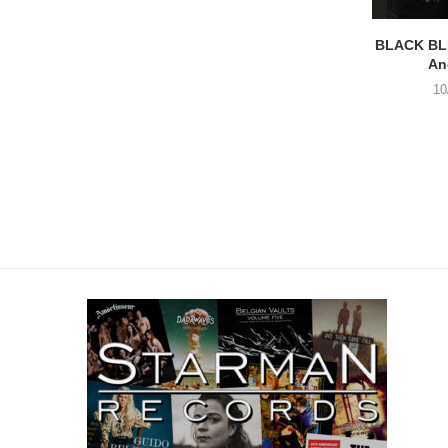
BLACK BLI
An
10