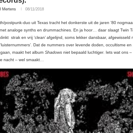
ecords).
l Mertens
08/11/2018
th/postpunk-duo uit Texas tracht het donkerste uit de jaren ’80 nogmaal
met analoge synths en drummachines. En ja hoor… daar slaagt Twin Tr
linkt strak en vrij ‘clean’ afgelijnd, soms lekker dansbaar, afgewisseld
‘luisternummers’. Dat de nummers over levende doden, occultisme en p
 gaan, maakt het album
Shadows
niet bepaald luchtiger. Iets wat ons 
de nacht – wel smaakt…