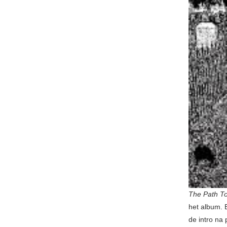
The Path T
het album. 
de intro na 