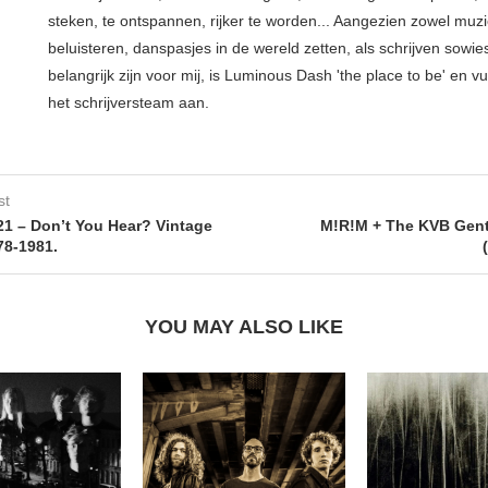
steken, te ontspannen, rijker te worden... Aangezien zowel muz
beluisteren, danspasjes in de wereld zetten, als schrijven sowie
belangrijk zijn voor mij, is Luminous Dash 'the place to be' en vu
het schrijversteam aan.
st
1 – Don’t You Hear? Vintage
M!R!M + The KVB Gent
78-1981.
YOU MAY ALSO LIKE