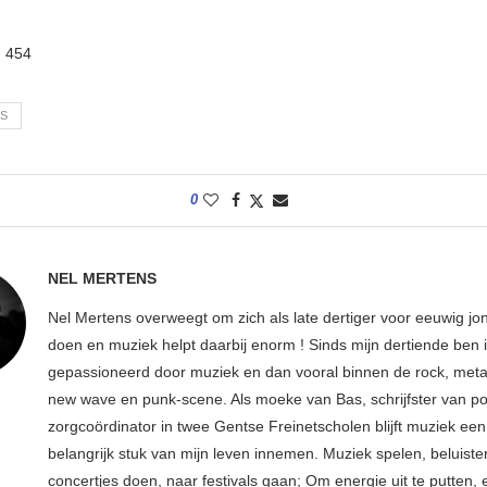
:
454
ES
0
NEL MERTENS
Nel Mertens overweegt om zich als late dertiger voor eeuwig jo
doen en muziek helpt daarbij enorm ! Sinds mijn dertiende ben 
gepassioneerd door muziek en dan vooral binnen de rock, metal
new wave en punk-scene. Als moeke van Bas, schrijfster van p
zorgcoördinator in twee Gentse Freinetscholen blijft muziek een
belangrijk stuk van mijn leven innemen. Muziek spelen, beluiste
concertjes doen, naar festivals gaan; Om energie uit te putten, e