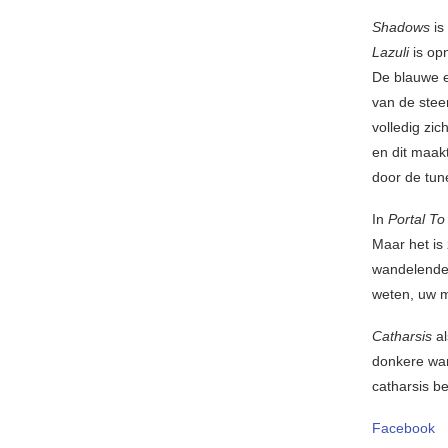
Shadows
is
Lazuli
is opn
De blauwe e
van de stee
volledig zic
en dit maak
door de tun
In
Portal To
Maar het is
wandelende 
weten, uw m
Catharsis
al
donkere wan
catharsis b
Facebook