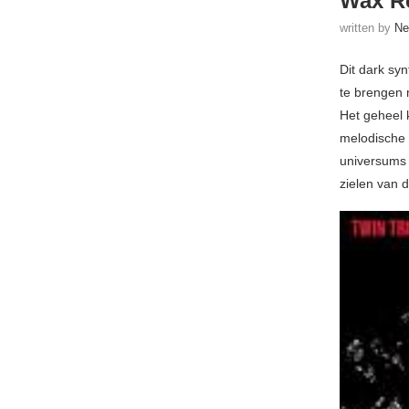
Wax R
written by
Ne
Dit dark syn
te brengen 
Het geheel k
melodische 
universums
zielen van 