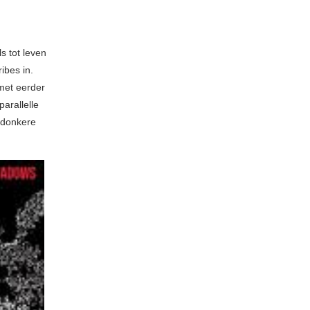
s tot leven
ibes in.
 met eerder
arallelle
– donkere