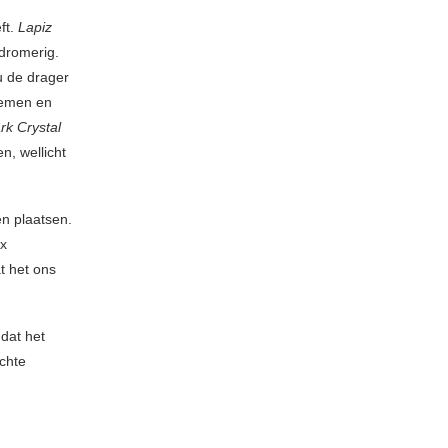
ft.
Lapiz
 dromerig.
u de drager
nemen en
rk Crystal
n, wellicht
en plaatsen.
ex
t het ons
dat het
chte