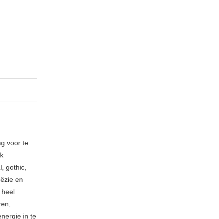
ng voor te
ik
, gothic,
oëzie en
 heel
ren,
nergie in te