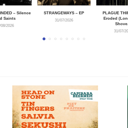
NDED – Silence
STRANGEWAYS – EP
PLAGUE THI
d Saints
Eroded (Lone
31/07/2026
Shove.
/08/2026
31/07/2