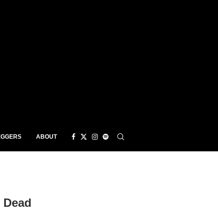
EGGERS
ABOUT
/ Dead