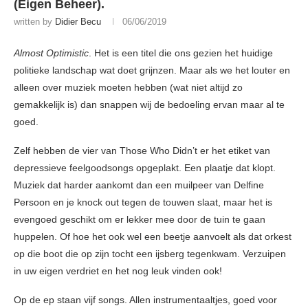
(Eigen Beheer).
written by
Didier Becu
06/06/2019
Almost Optimistic
. Het is een titel die ons gezien het huidige
politieke landschap wat doet grijnzen. Maar als we het louter en
alleen over muziek moeten hebben (wat niet altijd zo
gemakkelijk is) dan snappen wij de bedoeling ervan maar al te
goed.
Zelf hebben de vier van Those Who Didn’t er het etiket van
depressieve feelgoodsongs opgeplakt. Een plaatje dat klopt.
Muziek dat harder aankomt dan een muilpeer van Delfine
Persoon en je knock out tegen de touwen slaat, maar het is
evengoed geschikt om er lekker mee door de tuin te gaan
huppelen. Of hoe het ook wel een beetje aanvoelt als dat orkest
op die boot die op zijn tocht een ijsberg tegenkwam. Verzuipen
in uw eigen verdriet en het nog leuk vinden ook!
Op de ep staan vijf songs. Allen instrumentaaltjes, goed voor