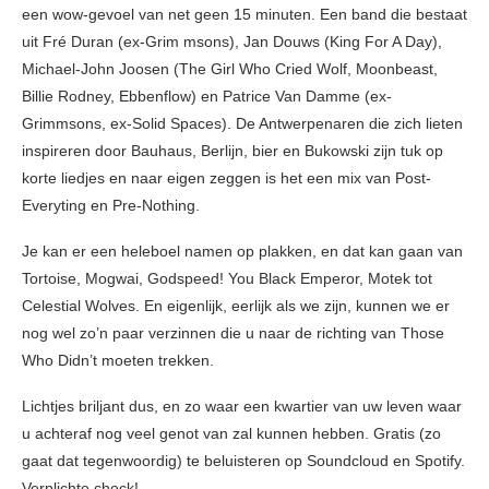
een wow-gevoel van net geen 15 minuten. Een band die bestaat
uit Fré Duran (ex-Grim msons), Jan Douws (King For A Day),
Michael-John Joosen (The Girl Who Cried Wolf, Moonbeast,
Billie Rodney, Ebbenflow) en Patrice Van Damme (ex-
Grimmsons, ex-Solid Spaces). De Antwerpenaren die zich lieten
inspireren door Bauhaus, Berlijn, bier en Bukowski zijn tuk op
korte liedjes en naar eigen zeggen is het een mix van Post-
Everyting en Pre-Nothing.
Je kan er een heleboel namen op plakken, en dat kan gaan van
Tortoise, Mogwai, Godspeed! You Black Emperor, Motek tot
Celestial Wolves. En eigenlijk, eerlijk als we zijn, kunnen we er
nog wel zo’n paar verzinnen die u naar de richting van Those
Who Didn’t moeten trekken.
Lichtjes briljant dus, en zo waar een kwartier van uw leven waar
u achteraf nog veel genot van zal kunnen hebben. Gratis (zo
gaat dat tegenwoordig) te beluisteren op Soundcloud en Spotify.
Verplichte check!