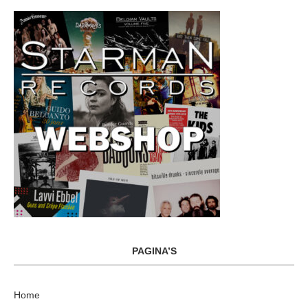
PAGINA’S
Home