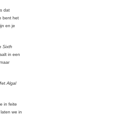
s dat
e bent het
jn en je
ge
Sixth
aalt in een
 maar
Met
Algal
 in feite
 laten we in