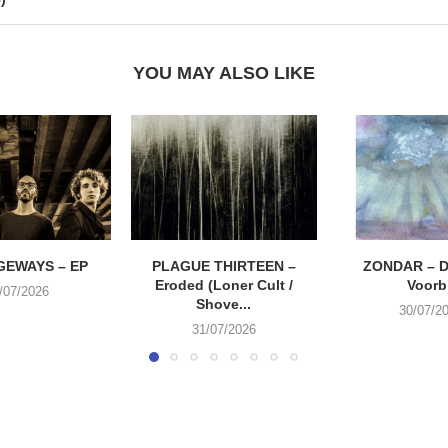
YOU MAY ALSO LIKE
EWAYS – EP
PLAGUE THIRTEEN –
ZONDAR – D
Eroded (Loner Cult /
Voorbi
/07/2026
Shove...
30/07/2
31/07/2026