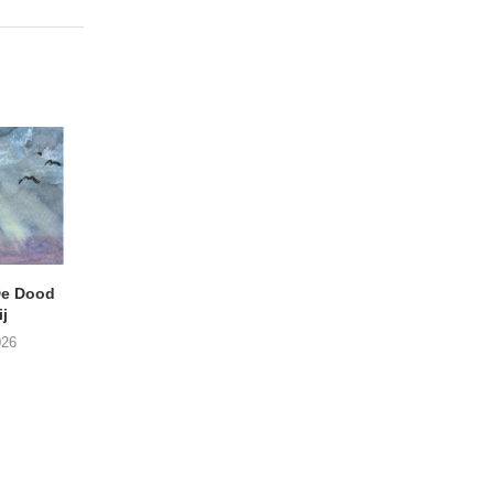
e Dood
DANIEL PEREZ – Why Is
THE SMALL SHIP
j
This Called Heaven?
Moneyfiller (Kowzi 
026
29/07/2026
28/07/2026