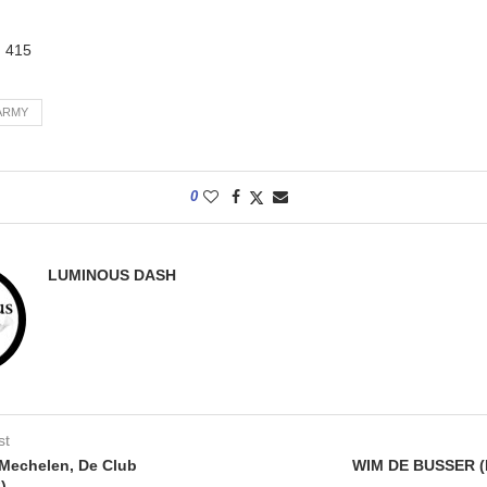
:
415
ARMY
0
LUMINOUS DASH
st
Mechelen, De Club
WIM DE BUSSER (
)