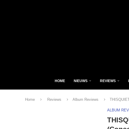
HOME
NIEUWS
REVIEWS
Home
Reviews
Album Reviews
THISQUIETA
ALBUM RE
THISQ