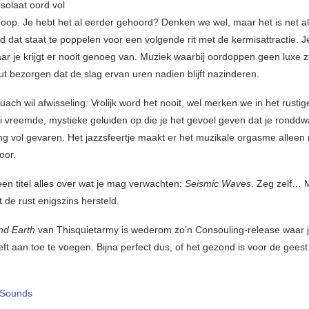
solaat oord vol
hoop. Je hebt het al eerder gehoord? Denken we wel, maar het is net al
d dat staat te poppelen voor een volgende rit met de kermisattractie. J
r je krijgt er nooit genoeg van. Muziek waarbij oordoppen geen luxe zi
ut bezorgen dat de slag ervan uren nadien blijft nazinderen.
ach wil afwisseling. Vrolijk word het nooit, wel merken we in het rusti
ei vreemde, mystieke geluiden op die je het gevoel geven dat je ronddw
g vol gevaren. Het jazzsfeertje maakt er het muzikale orgasme alleen
oor.
en titel alles over wat je mag verwachten:
Seismic Waves
. Zeg zelf… 
 de rust enigszins hersteld.
nd Earth
van Thisquietarmy is wederom zo’n Consouling-release waar je
eft aan toe te voegen. Bijna perfect dus, of het gezond is voor de geest
 Sounds