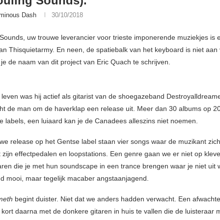
uling Sounds).
minous Dash
30/10/2018
Sounds, uw trouwe leverancier voor trieste imponerende muziekjes is 
an Thisquietarmy. En neen, de spatiebalk van het keyboard is niet aan
 je de naam van dit project van Eric Quach te schrijven.
g leven was hij actief als gitarist van de shoegazeband Destroyalldream
ht de man om de haverklap een release uit. Meer dan 30 albums op 2
de labels, een luiaard kan je de Canadees alleszins niet noemen.
uwe release op het Gentse label staan vier songs waar de muzikant zic
 zijn effectpedalen en loopstations. Een genre gaan we er niet op klev
aren die je met hun soundscape in een trance brengen waar je niet uit w
nd mooi, maar tegelijk macaber angstaanjagend.
meth
begint duister. Niet dat we anders hadden verwacht. Een afwacht
kort daarna met de donkere gitaren in huis te vallen die de luisteraar