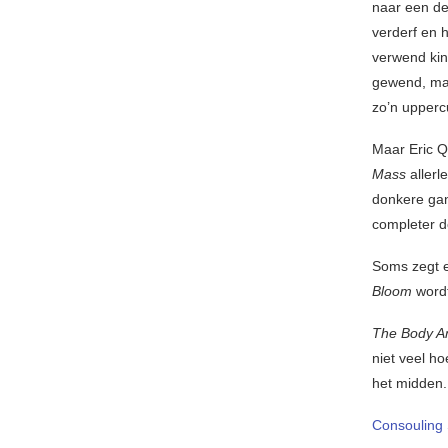
naar een de
verderf en 
verwend kin
gewend, maa
zo’n upperc
Maar Eric Qu
Mass
allerl
donkere gan
completer d
Soms zegt e
Bloom
wordt
The Body A
niet veel ho
het midden.
Consouling