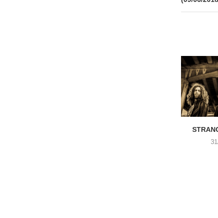
STRANG
31