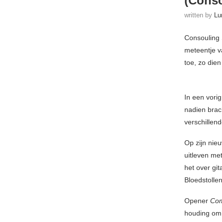
(Conso
written by
Lu
Consouling 
meteentje v
toe, zo dien
In een vori
nadien brac
verschillen
Op zijn nie
uitleven met
het over git
Bloedstolle
Opener
Co
houding om 