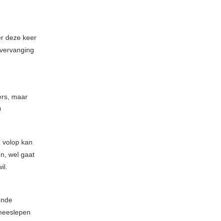
er deze keer
 vervanging
ers, maar
0
h volop kan
en, wel gaat
il.
ende
 meeslepen