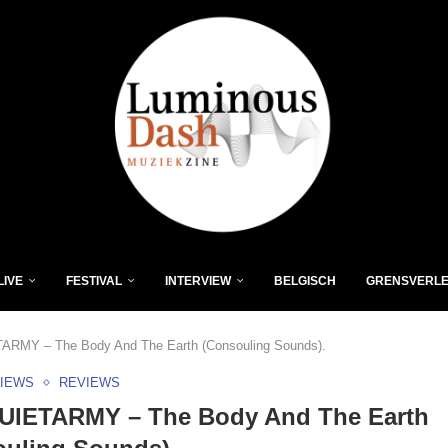
LIVE
FESTIVAL
INTERVIEW
BELGISCH
GRENSVERL
RMY – The Body And The Earth (Consouling Sounds).
VIEWS
REVIEWS
UIETARMY – The Body And The Earth