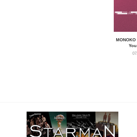
MONOKO –
You
07