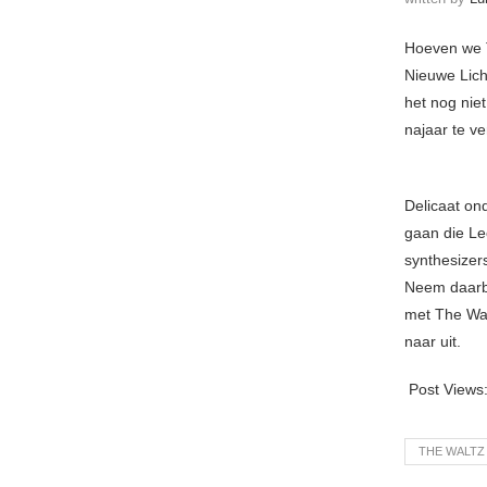
Hoeven we T
Nieuwe Lich
het nog nie
najaar te v
Delicaat on
gaan die Le
synthesizer
Neem daarbi
met The Wal
naar uit.
Post Views
THE WALTZ