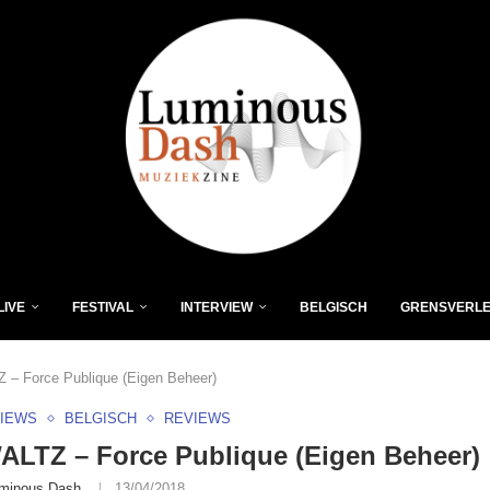
LIVE
FESTIVAL
INTERVIEW
BELGISCH
GRENSVERL
– Force Publique (Eigen Beheer)
VIEWS
BELGISCH
REVIEWS
LTZ – Force Publique (Eigen Beheer)
minous Dash
13/04/2018