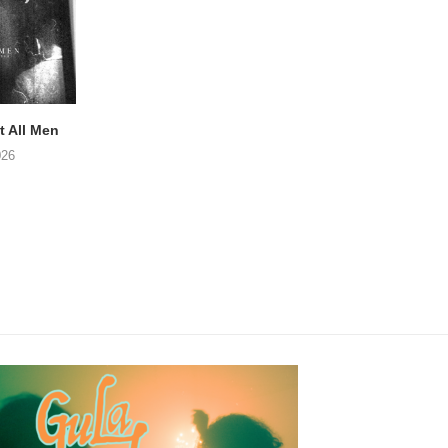
 All Men
NOAH TATE – Boy Gum
Vijf keer talent i
Buurtkroeg Mos
026
06/08/2026
05/08/2026