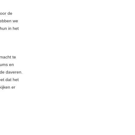
voor de
 hebben we
hun in het
nmacht te
drums en
mde daveren.
et dat het
ijken er