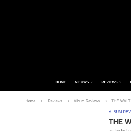
HOME
NIEUWS
REVIEWS
Home
Reviews
Album Reviews
THE WALTZ 
ALBUM RE
THE WA
written by
Lu