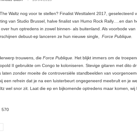
he Waltz nog voor te stellen? Finalist Westtalent 2017, geselecteerd 
ting van Studio Brussel, halve finalist van Humo Rock Rally….en dan
t over hun optredens in zowel binnen- als buitenland. Als voorbode van 
erschijnen debuut-ep lanceren ze hun nieuwe single,
Force Publique.
derwerp trouwens, die
Force Publique
. Het blijkt immers om de troepe
opold II gebruikte om Congo te koloniseren. Stevige gitaren met dito 
s laten zonder moeite de controversiële standbeelden van voorgenoe
j een refrein dat je na een luisterbeurt ongegeneerd meebrult en je we
tz wel snor zit. Laat die ep en bijkomende optredens maar komen, wij k
:
570