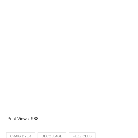
Post Views:
988
CRAIG DYER
DÉCOLLAGE
FUZZ CLUB