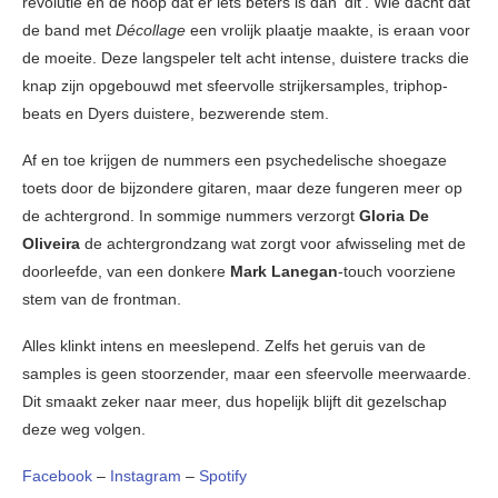
revolutie en de hoop dat er iets beters is dan ‘dit’. Wie dacht dat
de band met
Décollage
een vrolijk plaatje maakte, is eraan voor
de moeite. Deze langspeler telt acht intense, duistere tracks die
knap zijn opgebouwd met sfeervolle strijkersamples, triphop-
beats en Dyers duistere, bezwerende stem.
Af en toe krijgen de nummers een psychedelische shoegaze
toets door de bijzondere gitaren, maar deze fungeren meer op
de achtergrond. In sommige nummers verzorgt
Gloria De
Oliveira
de achtergrondzang wat zorgt voor afwisseling met de
doorleefde, van een donkere
Mark Lanegan
-touch voorziene
stem van de frontman.
Alles klinkt intens en meeslepend. Zelfs het geruis van de
samples is geen stoorzender, maar een sfeervolle meerwaarde.
Dit smaakt zeker naar meer, dus hopelijk blijft dit gezelschap
deze weg volgen.
Facebook
–
Instagram
–
Spotify