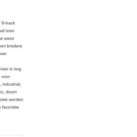
 8-track
naf toen
new wave
 een bredere
meer
vian is nog
e voor
industrial,
azz, doom
uziek worden
 favoriete