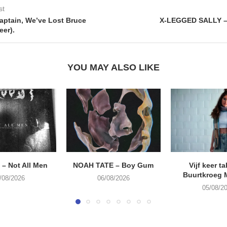
st
ptain, We’ve Lost Bruce
X-LEGGED SALLY –
eer).
YOU MAY ALSO LIKE
– Not All Men
NOAH TATE – Boy Gum
Vijf keer ta
Buurtkroeg
/08/2026
06/08/2026
05/08/2