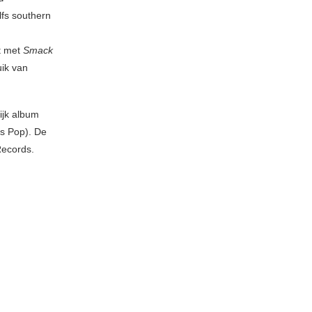
lfs southern
gt met
Smack
uik van
ijk album
as Pop). De
Records.