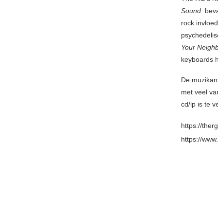
Sound
beva
rock invloe
psychedelis
Your Neigh
keyboards h
De muzikan
met veel va
cd/lp is te 
https://ther
https://www