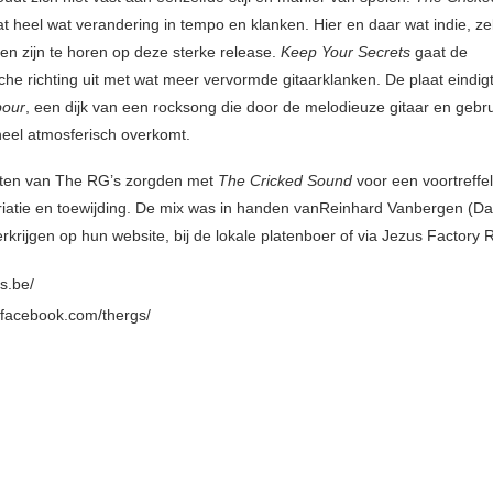
t heel wat verandering in tempo en klanken. Hier en daar wat indie, ze
den zijn te horen op deze sterke release.
Keep Your Secrets
gaat de
che richting uit met wat meer vervormde gitaarklanken. De plaat eindi
bour
, een dijk van een rocksong die door de melodieuze gitaar en gebr
eel atmosferisch overkomt.
ten van The RG’s zorgden met
The Cricked Sound
voor een voortreffel
riatie en toewijding. De mix was in handen vanReinhard Vanbergen (D
verkrijgen op hun website, bij de lokale platenboer of via Jezus Factory 
gs.be/
.facebook.com/thergs/