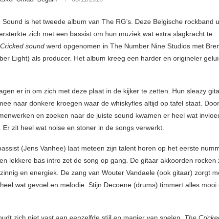
 Sound is het tweede album van The RG’s. Deze Belgische rockband ui
versterkte zich met een bassist om hun muziek wat extra slagkracht te
Cricked sound
werd opgenomen in The Number Nine Studios met Bren
er Eight) als producer. Het album kreeg een harder en origineler gelu
gen er in om zich met deze plaat in de kijker te zetten. Hun sleazy git
ee naar donkere kroegen waar de whiskyfles altijd op tafel staat. Door
amenwerken en zoeken naar de juiste sound kwamen er heel wat invloe
. Er zit heel wat noise en stoner in de songs verwerkt.
assist (Jens Vanhee) laat meteen zijn talent horen op het eerste nu
Een lekkere bas intro zet de song op gang. De gitaar akkoorden rocken 
nzinnig en energiek. De zang van Wouter Vandaele (ook gitaar) zorgt me
 heel wat gevoel en melodie. Stijn Decoene (drums) timmert alles mooi 
udt zich niet vast aan eenzelfde stijl en manier van spelen.
The Cricke