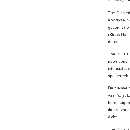
The Cricked
Kortrijkse, 
geven.
The
(Steak Numb
debuut.
The RG’s sla
neemt ons m
intensief s
spel terecht
De nieuwe b
Ass Tony
. 
hoort, eige
timbre voor
dicht.
The RG’s ho