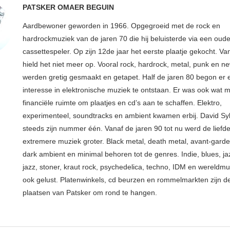
PATSKER OMAER BEGUIN
Aardbewoner geworden in 1966. Opgegroeid met de rock en
hardrockmuziek van de jaren 70 die hij beluisterde via een oude
cassettespeler. Op zijn 12de jaar het eerste plaatje gekocht. Va
hield het niet meer op. Vooral rock, hardrock, metal, punk en 
werden gretig gesmaakt en getapet. Half de jaren 80 begon er
interesse in elektronische muziek te ontstaan. Er was ook wat 
financiële ruimte om plaatjes en cd’s aan te schaffen. Elektro,
experimenteel, soundtracks en ambient kwamen erbij. David Syl
steeds zijn nummer één. Vanaf de jaren 90 tot nu werd de liefd
extremere muziek groter. Black metal, death metal, avant-garde, 
dark ambient en minimal behoren tot de genres. Indie, blues, j
jazz, stoner, kraut rock, psychedelica, techno, IDM en wereldm
ook gelust. Platenwinkels, cd beurzen en rommelmarkten zijn de
plaatsen van Patsker om rond te hangen.