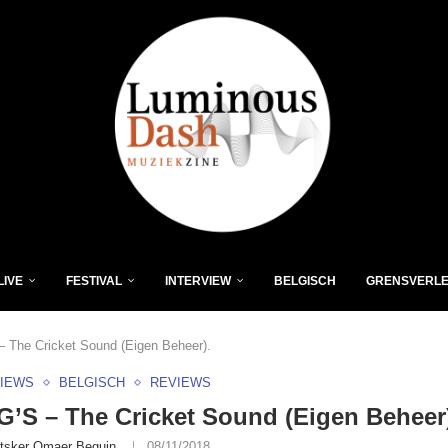
LIVE
FESTIVAL
INTERVIEW
BELGISCH
GRENSVERL
 The Cricket Sound (Eigen Beheer).
VIEWS
BELGISCH
REVIEWS
’S – The Cricket Sound (Eigen Beheer
tsker Omaer Beguin
08/11/2018