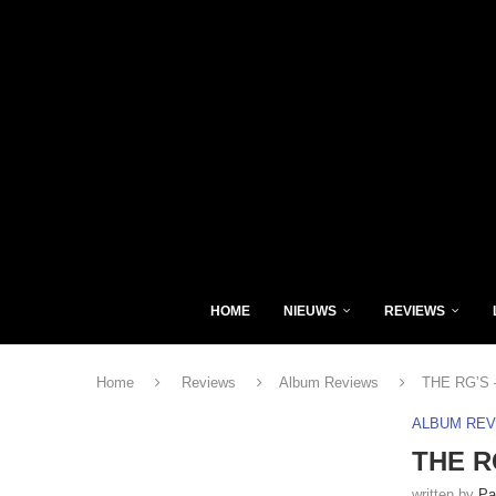
HOME
NIEUWS
REVIEWS
Home
Reviews
Album Reviews
THE RG’S –
ALBUM RE
THE RG
written by
Pa