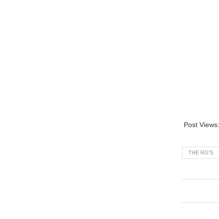
Post Views
THE RG'S