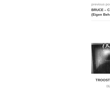
previous po
BRUCE – Ca
(Eigen Beh
TROOST 
06