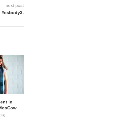
next post
 Yesbody3.
lent in
APOTH – Nelson
LIGHTSPEED speelt
 MosCow
THE SHEILA DIVINE in
05/08/2026
026
04/08/2026