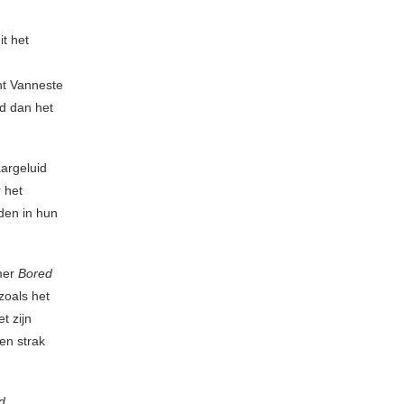
t het
t Vanneste
id dan het
aargeluid
 het
den in hun
mmer
Bored
zoals het
t zijn
en strak
d