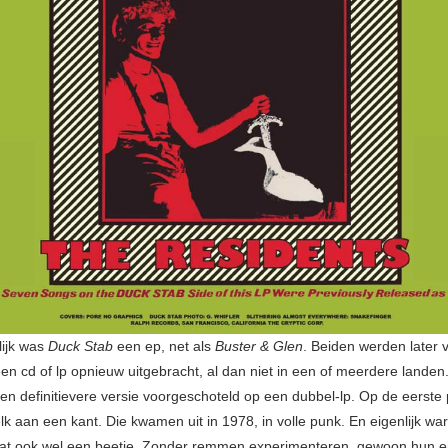
ijk was
Duck Stab
een ep, net als
Buster & Glen
. Beiden werden later v
en cd of lp opnieuw uitgebracht, al dan niet in een of meerdere landen
en definitievere versie voorgeschoteld op een dubbel-lp. Op de eerste p
lk aan een kant. Die kwamen uit in 1978, in volle punk. En eigenlijk w
at ook wel een beetje. Zonder remmen experimenteren, gewoon hun e