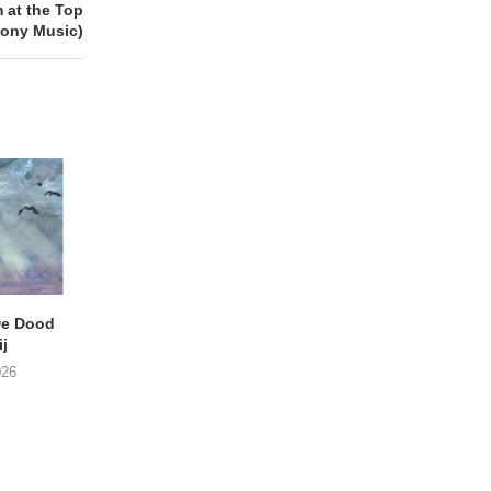
at the Top
Sony Music)
e Dood
DANIEL PEREZ – Why Is
THE SMALL SHIP
j
This Called Heaven?
Moneyfiller (Kowzi 
026
29/07/2026
28/07/2026