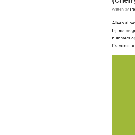
(Cherr
written by
Pa
Alleen al h
bij ons moge
nummers op
Francisco 