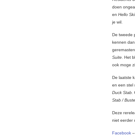
doen ongeac
en
Hello Sk
je wil.
De tweede p
kennen dan 
geremasterd
Suite
. Het b
ook moge zi
De laatste 
en een stel
Duck Stab
.
Stab / Bust
Deze rerele
niet eerde
Facebook