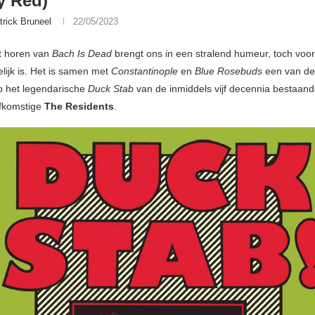
y Red)
trick Bruneel
22/05/2023
et horen van
Bach Is Dead
brengt ons in een stralend humeur, toch voor
lijk is. Het is samen met
Constantinople
en
Blue Rosebuds
een van d
 het legendarische
Duck Stab
van de inmiddels vijf decennia bestaand
afkomstige
The Residents
.