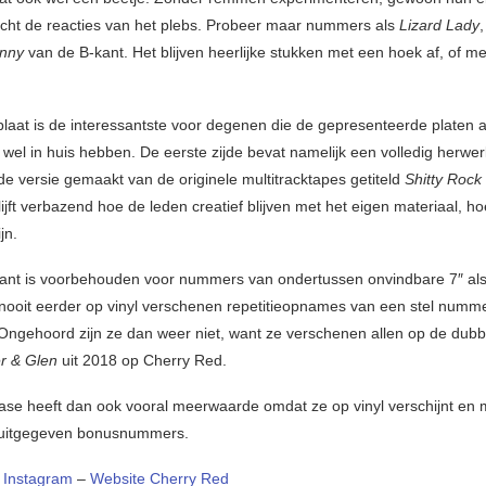
ht de reacties van het plebs. Probeer maar nummers als
Lizard Lady
inny
van de B-kant. Het blijven heerlijke stukken met een hoek af, of m
laat is de interessantste voor degenen die de gepresenteerde platen a
wel in huis hebben. De eerste zijde bevat namelijk een volledig herwer
e versie gemaakt van de originele multitracktapes getiteld
Shitty Rock
lijft verbazend hoe de leden creatief blijven met het eigen materiaal, h
jn.
kant is voorbehouden voor nummers van ondertussen onvindbare 7″ al
 nooit eerder op vinyl verschenen repetitieopnames van een stel numm
 Ongehoord zijn ze dan weer niet, want ze verschenen allen op de dub
er & Glen
uit 2018 op Cherry Red.
ase heeft dan ook vooral meerwaarde omdat ze op vinyl verschijnt en
r uitgegeven bonusnummers.
–
Instagram
–
Website Cherry Red