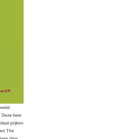
eelal
. Deze keer
laat prijken
aren The
igen ding