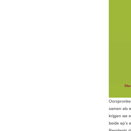
Oorspronkel
samen als e
krijgen we e
beide ep’s e
Residents d