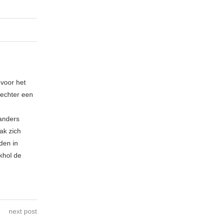
 voor het
echter een
 anders
ak zich
den in
khol de
next post