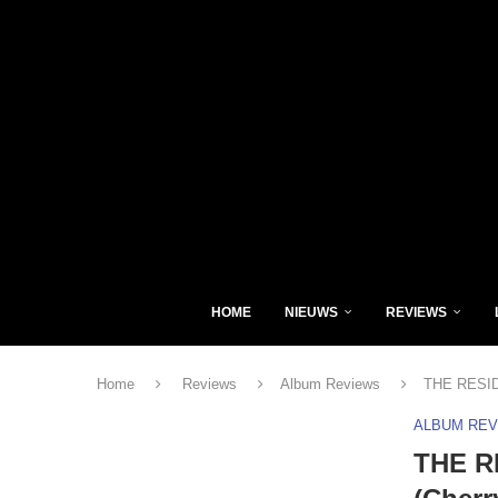
HOME
NIEUWS
REVIEWS
Home
Reviews
Album Reviews
THE RESIDE
ALBUM RE
THE RE