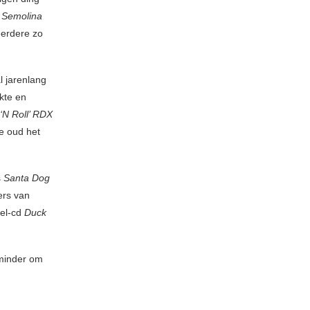
,
Semolina
eerdere zo
l jarenlang
kte en
 ‘N Roll’ RDX
oe oud het
s
Santa Dog
ers van
bel-cd
Duck
 minder om