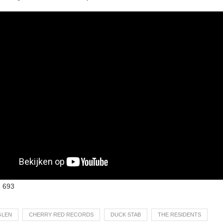
:
693
GLEN
CHERRY RED RECORDS
DUCK STAB
THE RESIDENTS