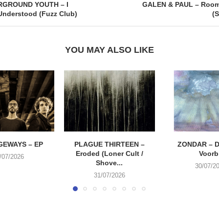
RGROUND YOUTH – I
GALEN & PAUL – Room 
Understood (Fuzz Club)
(
YOU MAY ALSO LIKE
EWAYS – EP
PLAGUE THIRTEEN –
ZONDAR – D
Eroded (Loner Cult /
Voorbi
/07/2026
Shove...
30/07/2
31/07/2026