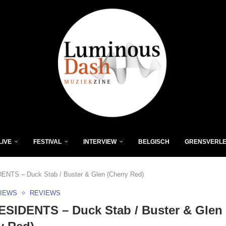
LIVE
FESTIVAL
INTERVIEW
BELGISCH
GRENSVERL
NTS – Duck Stab / Buster & Glen (Cherry Red)
VIEWS
REVIEWS
SIDENTS – Duck Stab / Buster & Glen