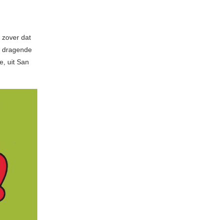
 zover dat
e dragende
e, uit San