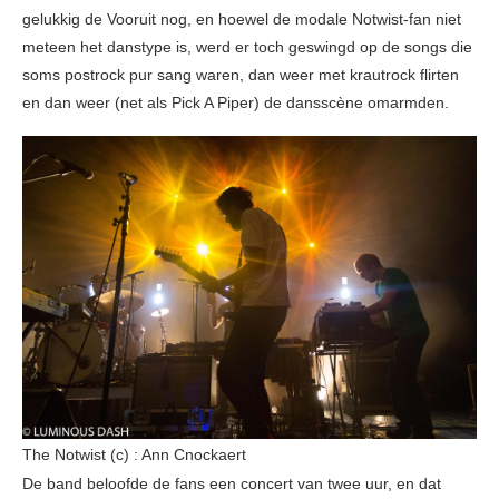
gelukkig de Vooruit nog, en hoewel de modale Notwist-fan niet
meteen het danstype is, werd er toch geswingd op de songs die
soms postrock pur sang waren, dan weer met krautrock flirten
en dan weer (net als Pick A Piper) de dansscène omarmden.
The Notwist (c) : Ann Cnockaert
De band beloofde de fans een concert van twee uur, en dat