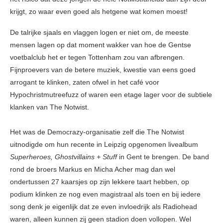
krijgt, zo waar even goed als hetgene wat komen moest!
De talrijke sjaals en vlaggen logen er niet om, de meeste
mensen lagen op dat moment wakker van hoe de Gentse
voetbalclub het er tegen Tottenham zou van afbrengen.
Fijnproevers van de betere muziek, kwestie van eens goed
arrogant te klinken, zaten ofwel in het café voor
Hypochristmutreefuzz of waren een etage lager voor de subtiele
klanken van The Notwist.
Het was de Democrazy-organisatie zelf die The Notwist
uitnodigde om hun recente in Leipzig opgenomen livealbum
Superheroes, Ghostvillains + Stuff
in Gent te brengen. De band
rond de broers Markus en Micha Acher mag dan wel
ondertussen 27 kaarsjes op zijn lekkere taart hebben, op
podium klinken ze nog even magistraal als toen en bij iedere
song denk je eigenlijk dat ze even invloedrijk als Radiohead
waren, alleen kunnen zij geen stadion doen vollopen. Wel