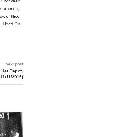
n Cnockaert
nteresses,
owie, Nico,
A, Head On
next post
Het Depot,
11/11/2016)