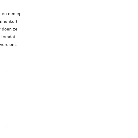
) en een ep
innenkort
r doen ze
al omdat
verdient.