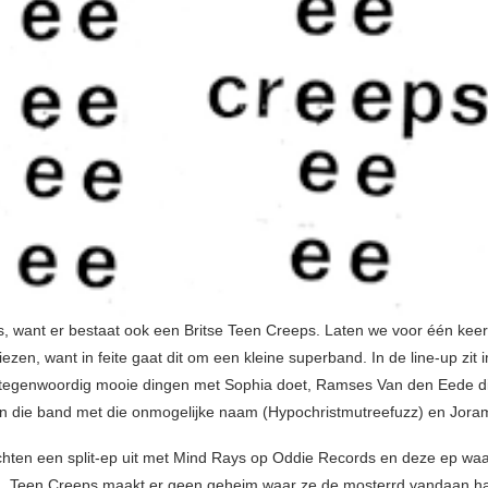
s, want er bestaat ook een Britse Teen Creeps. Laten we voor één kee
iezen, want in feite gaat dit om een kleine superband. In de line-up zit
 tegenwoordig mooie dingen met Sophia doet, Ramses Van den Eede d
 van die band met die onmogelijke naam (Hypochristmutreefuzz) en Jor
chten een split-ep uit met Mind Rays op Oddie Records en deze ep waar
n. Teen Creeps maakt er geen geheim waar ze de mosterrd vandaan haa