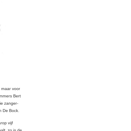
r maar voor
 immers Bert
ie zanger-
am De Bock.
op vijf
lt, zo is de