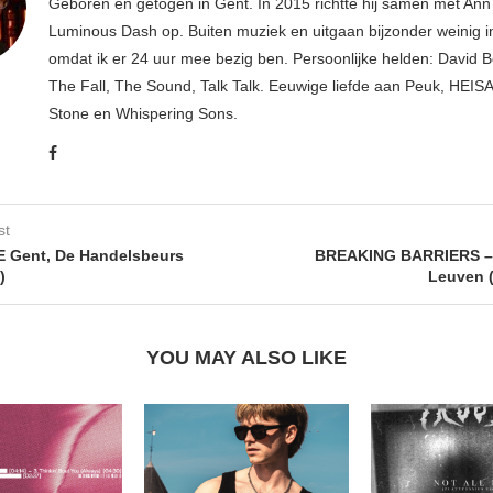
Geboren en getogen in Gent. In 2015 richtte hij samen met An
Luminous Dash op. Buiten muziek en uitgaan bijzonder weinig i
omdat ik er 24 uur mee bezig ben. Persoonlijke helden: David B
The Fall, The Sound, Talk Talk. Eeuwige liefde aan Peuk, HEIS
Stone en Whispering Sons.
st
 Gent, De Handelsbeurs
BREAKING BARRIERS – 
)
Leuven (
YOU MAY ALSO LIKE