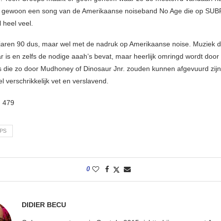
gewoon een song van de Amerikaanse noiseband No Age die op SUB
l heel veel.
e jaren 90 dus, maar wel met de nadruk op Amerikaanse noise. Muziek d
 is en zelfs de nodige aaah’s bevat, maar heerlijk omringd wordt door
’s die zo door Mudhoney of Dinosaur Jnr. zouden kunnen afgevuurd zijn
wel verschrikkelijk vet en verslavend.
:
479
PS
0
DIDIER BECU