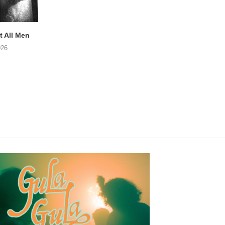
 All Men
NOAH TATE – Boy Gum
Vijf keer talent i
Buurtkroeg Mos
026
06/08/2026
05/08/2026