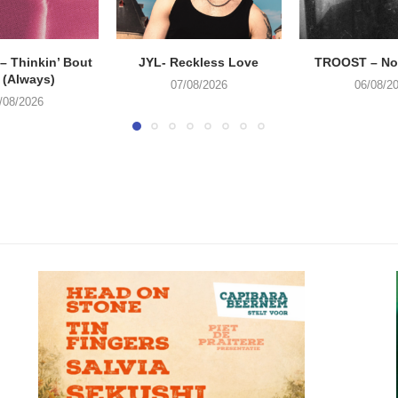
 Thinkin’ Bout
JYL- Reckless Love
TROOST – Not
 (Always)
07/08/2026
06/08/2
/08/2026