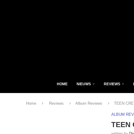
HOME
NIEUWS
REVIEWS
Home
Reviews
Album Reviews
TEEN CREE
ALBUM RE
TEEN 
written by
Di