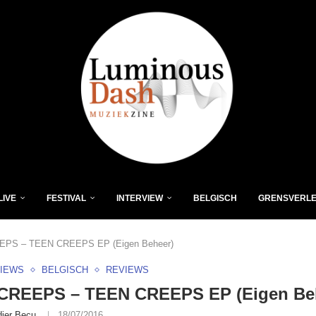
LIVE
FESTIVAL
INTERVIEW
BELGISCH
GRENSVERL
PS – TEEN CREEPS EP (Eigen Beheer)
VIEWS
BELGISCH
REVIEWS
CREEPS – TEEN CREEPS EP (Eigen Be
dier Becu
18/07/2016