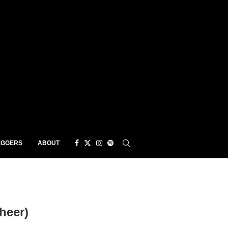
EGGERS
ABOUT
heer)