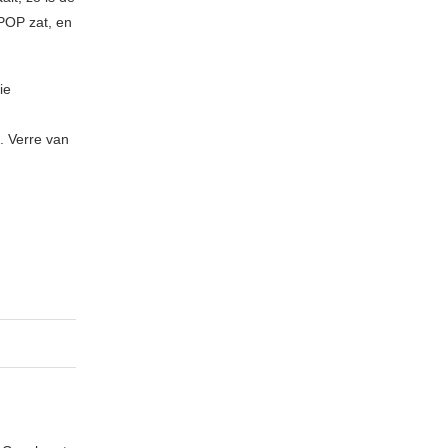
POP zat, en
ie
. Verre van