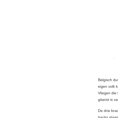
Belgisch du
eigen volk k
Vliegen die
gitarist is
De drie bra
tracks staa