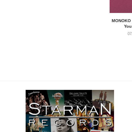
MONOKO –
You
07