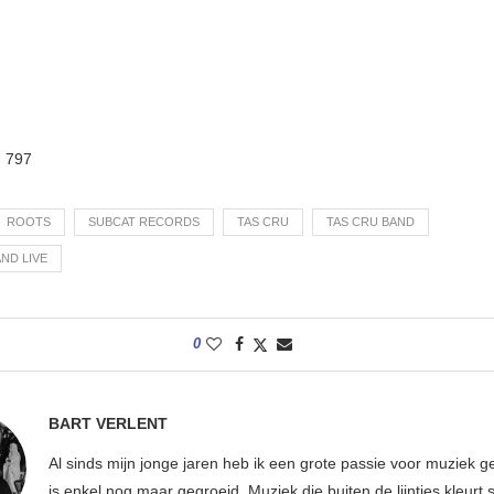
:
797
ROOTS
SUBCAT RECORDS
TAS CRU
TAS CRU BAND
ND LIVE
0
BART VERLENT
Al sinds mijn jonge jaren heb ik een grote passie voor muziek g
is enkel nog maar gegroeid. Muziek die buiten de lijntjes kleurt 