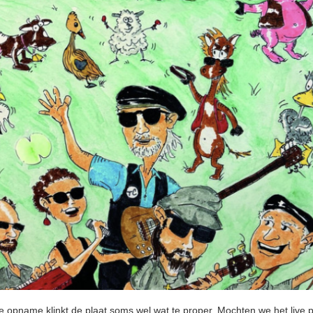
e opname klinkt de plaat soms wel wat te proper. Mochten we het live p