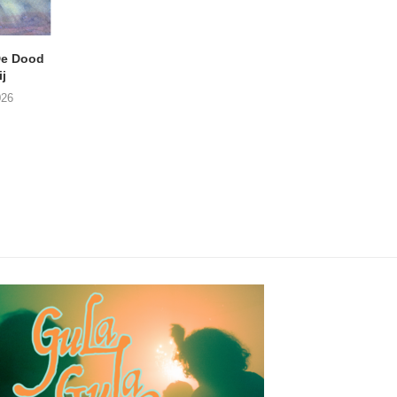
e Dood
DANIEL PEREZ – Why Is
THE SMALL SHIP
j
This Called Heaven?
Moneyfiller (Kowzi 
026
29/07/2026
28/07/2026