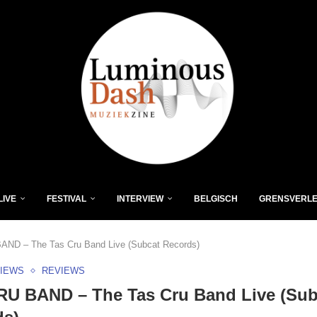
LIVE
FESTIVAL
INTERVIEW
BELGISCH
GRENSVERL
ND – The Tas Cru Band Live (Subcat Records)
VIEWS
REVIEWS
RU BAND – The Tas Cru Band Live (Sub