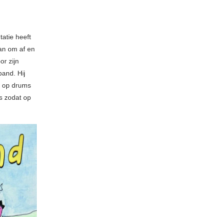
tatie heeft
van om af en
or zijn
band. Hij
o
op drums
s zodat op