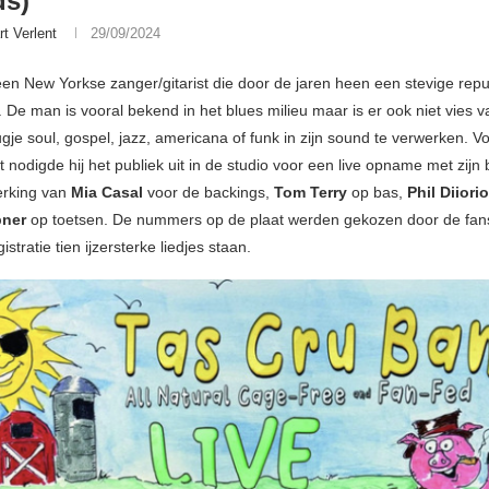
ds)
rt Verlent
29/09/2024
een New Yorkse zanger/gitarist die door de jaren heen een stevige repu
De man is vooral bekend in het blues milieu maar is er ook niet vies 
gje soul, gospel, jazz, americana of funk in zijn sound te verwerken. Vo
 nodigde hij het publiek uit in de studio voor een live opname met zijn 
erking van
Mia Casal
voor de backings,
Tom Terry
op bas,
Phil Diiori
bner
op toetsen. De nummers op de plaat werden gekozen door de fan
istratie tien ijzersterke liedjes staan.