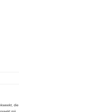
ekweekt, die
spreekt mij