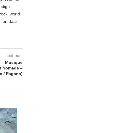
ledige
rock, world
n, en daar
next post
 – Musique
nt Nomade –
o / Pagans)