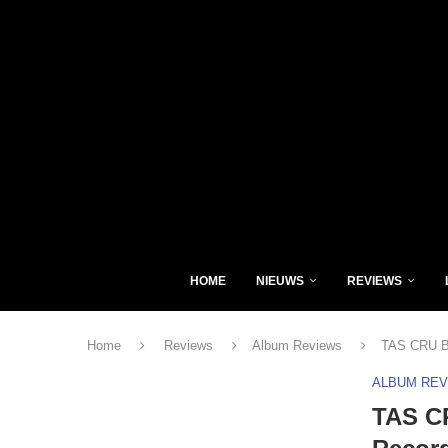
HOME
NIEUWS
REVIEWS
Home
Reviews
Album Reviews
TAS CRU BA
ALBUM RE
TAS C