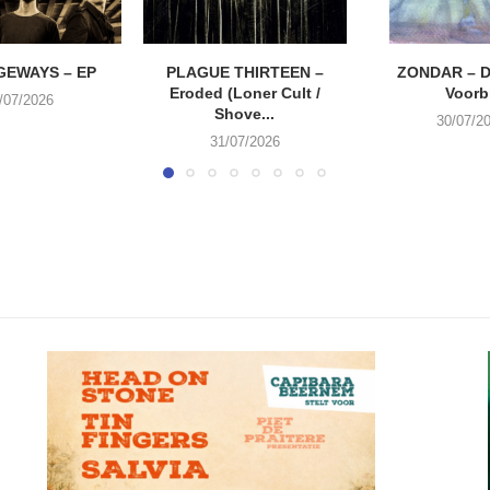
EWAYS – EP
PLAGUE THIRTEEN –
ZONDAR – D
Eroded (Loner Cult /
Voorbi
/07/2026
Shove...
30/07/2
31/07/2026