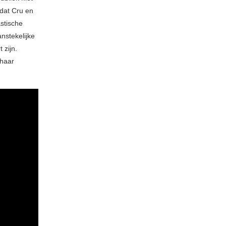
 dat Cru en
astische
nstekelijke
 zijn.
 haar