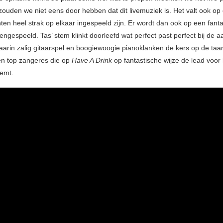
zouden we niet eens door hebben dat dit livemuziek is. Het valt ook op
ten heel strak op elkaar ingespeeld zijn. Er wordt dan ook op een fant
gespeeld. Tas’ stem klinkt doorleefd wat perfect past perfect bij de aa
rin zalig gitaarspel en boogiewoogie pianoklanken de kers op de taart
en top zangeres die op
Have A Drink
op fantastische wijze de lead voor
emt.