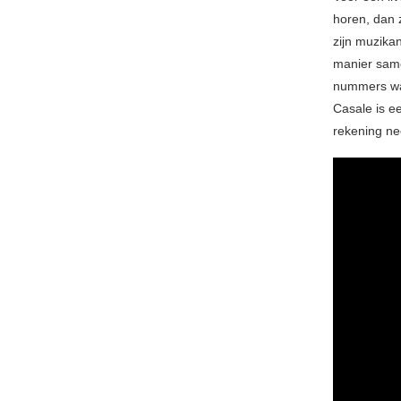
horen, dan 
zijn muzikan
manier samen
nummers waa
Casale is e
rekening ne