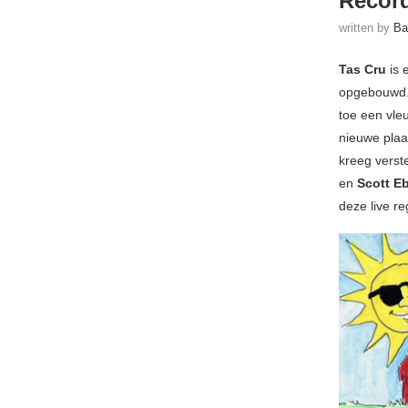
Recor
written by
Ba
Tas Cru
is 
opgebouwd. 
toe een vleu
nieuwe plaat
kreeg verst
en
Scott E
deze live reg