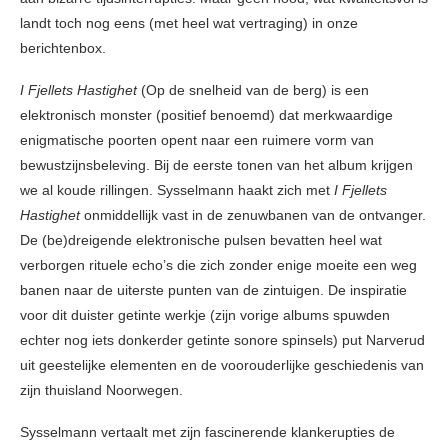
landt toch nog eens (met heel wat vertraging) in onze
berichtenbox.
I Fjellets Hastighet
(Op de snelheid van de berg) is een
elektronisch monster (positief benoemd) dat merkwaardige
enigmatische poorten opent naar een ruimere vorm van
bewustzijnsbeleving. Bij de eerste tonen van het album krijgen
we al koude rillingen. Sysselmann haakt zich met
I Fjellets
Hastighet
onmiddellijk vast in de zenuwbanen van de ontvanger.
De (be)dreigende elektronische pulsen bevatten heel wat
verborgen rituele echo’s die zich zonder enige moeite een weg
banen naar de uiterste punten van de zintuigen. De inspiratie
voor dit duister getinte werkje (zijn vorige albums spuwden
echter nog iets donkerder getinte sonore spinsels) put Narverud
uit geestelijke elementen en de voorouderlijke geschiedenis van
zijn thuisland Noorwegen.
Sysselmann vertaalt met zijn fascinerende klankerupties de