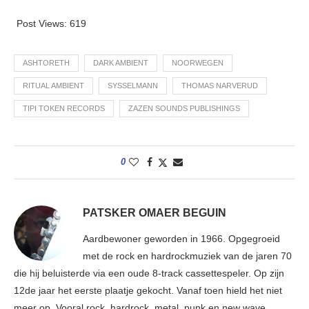
Post Views:
619
ASHTORETH
DARK AMBIENT
NOORWEGEN
RITUAL AMBIENT
SYSSELMANN
THOMAS NARVERUD
TIPI TOKEN RECORDS
ZAZEN SOUNDS PUBLISHINGS
0
PATSKER OMAER BEGUIN
Aardbewoner geworden in 1966. Opgegroeid
met de rock en hardrockmuziek van de jaren 70
die hij beluisterde via een oude 8-track cassettespeler. Op zijn
12de jaar het eerste plaatje gekocht. Vanaf toen hield het niet
meer op. Vooral rock, hardrock, metal, punk en new wave