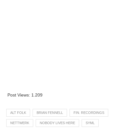
Post Views:
1.209
ALT FOLK
BRIAN FENNELL
FIN. RECORDINGS
NETTWERK
NOBODY LIVES HERE
SYML