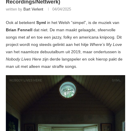
Recordings/Nettwerk)
written by
Bart Verlent
04/04/2025
Ook al betekent
Syml
in het Welsh “simpel”, is de muziek van
Brian Fennell
dat niet. De man maakt gelaagde, sfeervolle
songs met af en toe een jazzy, folky en americana knipoog. Dit
project wordt nog steeds gelinkt aan het hitje
Where’s My Love
van het naamloze debuutalbum uit 2019, maar ondertussen is
Nobody Lives Here
zijn derde langspeler en ook hierop pakt de
man uit met alleen maar straffe songs.