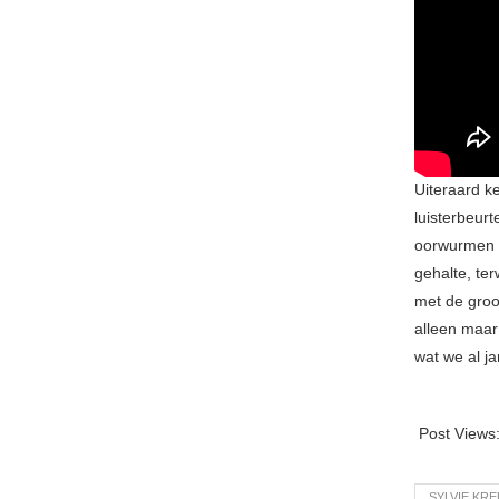
Uiteraard k
luisterbeurt
oorwurmen p
gehalte, te
met de groo
alleen maar 
wat we al ja
Post Views
SYLVIE KR