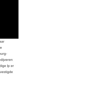
aar
de
ourg-
dijveren
ige lp er
evestigde