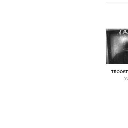
TROOST 
06