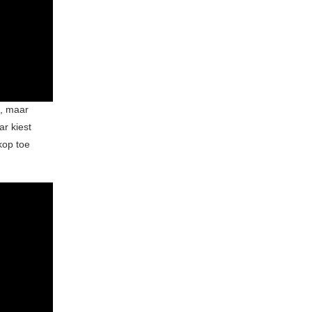
n, maar
r kiest
kop toe