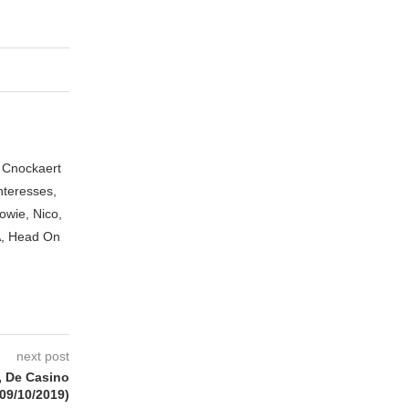
n Cnockaert
nteresses,
owie, Nico,
A, Head On
next post
, De Casino
(09/10/2019)