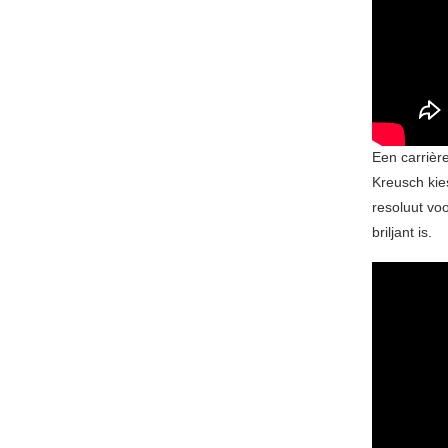
Een carrièr
Kreusch kie
resoluut vo
briljant is.