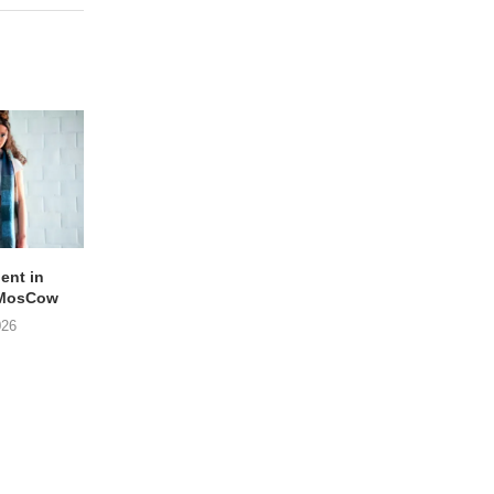
lent in
APOTH – Nelson
LIGHTSPEED speelt
 MosCow
THE SHEILA DIVINE in
05/08/2026
026
04/08/2026