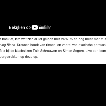
 hoek af, iets wat zich al liet gelden met VRWRK en nog meer met MDC
ning Blaze
. Kreusch houdt van ritmes, en vooral van exotische percuss
fect bij de klasbakken Falk Schrauwen en Simon Segers. Live een bom, 
oorgetrokken op deze ep.