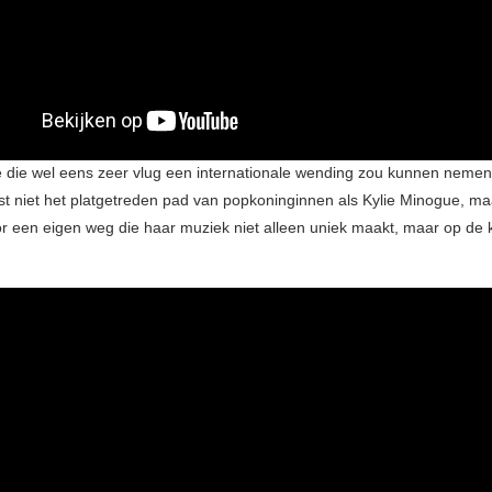
e die wel eens zeer vlug een internationale wending zou kunnen neme
st niet het platgetreden pad van popkoninginnen als Kylie Minogue, maa
or een eigen weg die haar muziek niet alleen uniek maakt, maar op de 