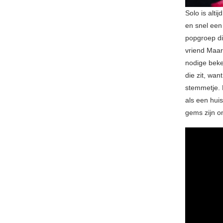
Solo is alti
en snel een
popgroep die
vriend Maar
nodige beke
die zit, wa
stemmetje. M
als een huis
gems zijn om