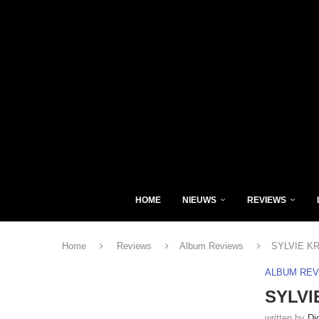
HOME
NIEUWS
REVIEWS
Home
Reviews
Album Reviews
SYLVIE KR
ALBUM RE
SYLVI
written by
Di