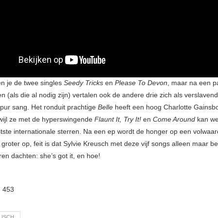
en je de twee singles
Seedy Tricks
en
Please To Devon
, maar na een p
en (als die al nodig zijn) vertalen ook de andere drie zich als verslaven
ur sang. Het ronduit prachtige
Belle
heeft een hoog Charlotte Gainsb
rwijl ze met de hyperswingende
Flaunt It, Try It!
en
Come Around
kan we
tste internationale sterren. Na een ep wordt de honger op een volwaard
groter op, feit is dat Sylvie Kreusch met deze vijf songs alleen maar b
ren dachten: she’s got it, en hoe!
:
453
EUSCH