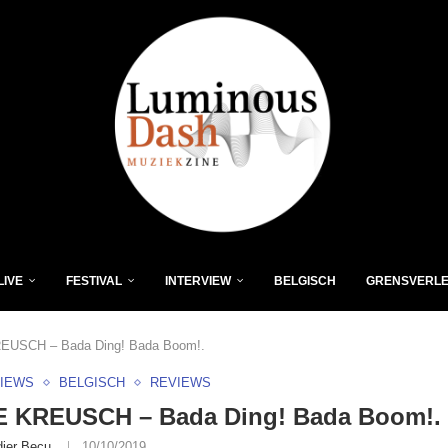
LIVE
FESTIVAL
INTERVIEW
BELGISCH
GRENSVERL
EUSCH – Bada Ding! Bada Boom!.
VIEWS
BELGISCH
REVIEWS
E KREUSCH – Bada Ding! Bada Boom!.
dier Becu
10/10/2019