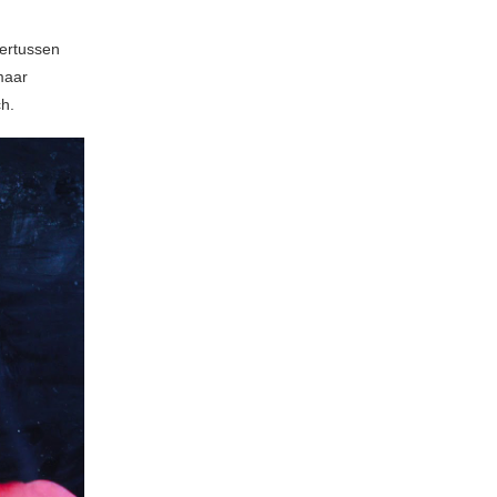
dertussen
maar
ch.