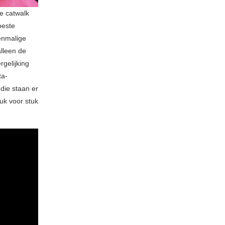
de catwalk
beste
oenmalige
lleen de
gelijking
ta-
 die staan er
tuk voor stuk