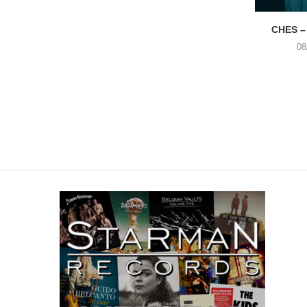
CHES –
08