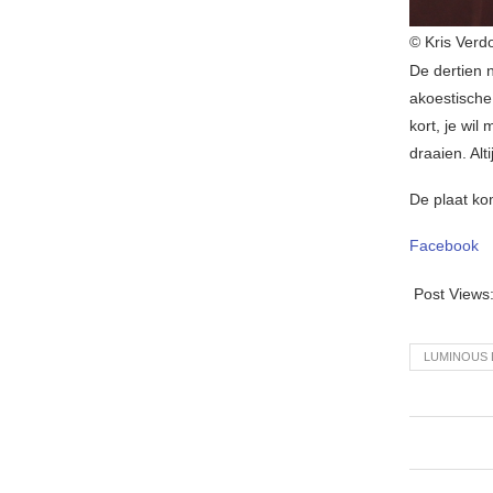
© Kris Verd
De dertien
akoestische
kort, je wil
draaien. Altij
De plaat ko
Facebook
Post Views
LUMINOUS 