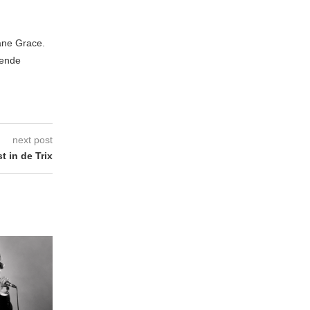
iane Grace.
zende
next post
t in de Trix