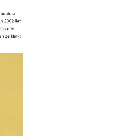
üpdatete
In 2002 liet
t is een
en ze klinkt