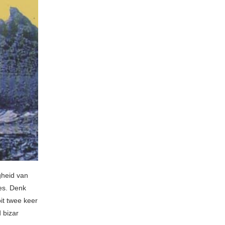
gheid van
ees. Denk
it twee keer
 bizar