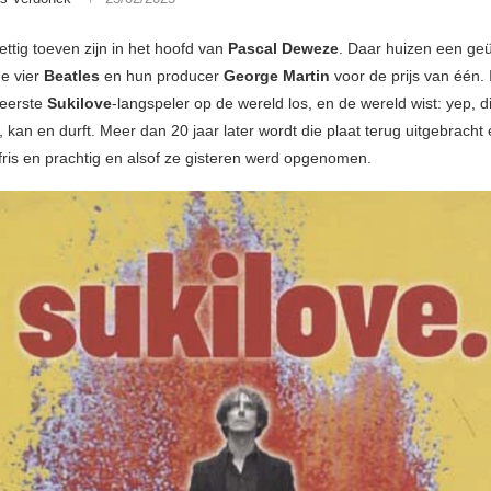
ttig toeven zijn in het hoofd van
Pascal Deweze
. Daar huizen een ge
de vier
Beatles
en hun producer
George Martin
voor de prijs van één. 
eerste
Sukilove
-langspeler op de wereld los, en de wereld wist: yep, di
, kan en durft. Meer dan 20 jaar later wordt die plaat terug uitgebracht 
fris en prachtig en alsof ze gisteren werd opgenomen.