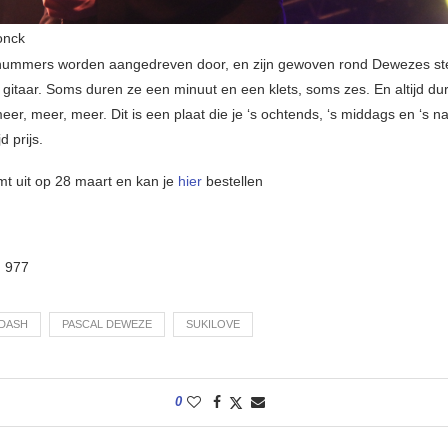
onck
 nummers worden aangedreven door, en zijn gewoven rond Dewezes s
 gitaar. Soms duren ze een minuut en een klets, soms zes. En altijd du
 meer, meer, meer. Dit is een plaat die je ‘s ochtends, ‘s middags en ‘s n
d prijs.
mt uit op 28 maart en kan je
hier
bestellen
:
977
DASH
PASCAL DEWEZE
SUKILOVE
0