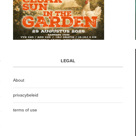
LEGAL
About
privacybeleid
terms of use