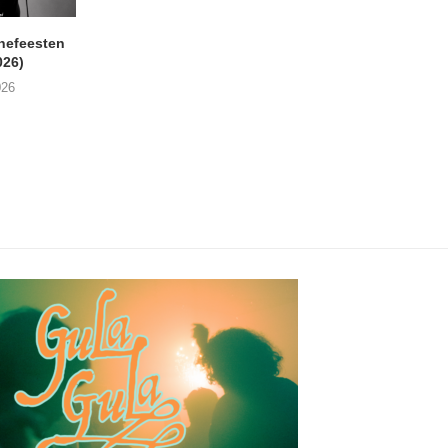
nefeesten
MONOKO – Thinkin’ Bout
JYL- Reckless L
026)
You (Always)
07/08/2026
026
07/08/2026