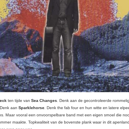
eck
ten tijde van
Sea Changes
. Denk aan de gecontroleerde rommeli
 Denk aan
Sparklehorse
. Denk the fab four en hun witte en latere elp
les. Maar vooral een onvoorspelbare band met een eigen smoel die noo
ummer maakte. Topkwaliteit van de bovenste plank waar in dit apenland