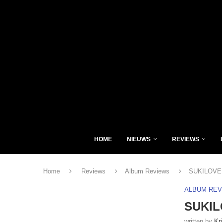
HOME
NIEUWS
REVIEWS
Home
Reviews
Album Reviews
SUKILOVE 
ALBUM RE
SUKILO
written by
Kr