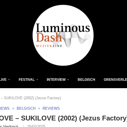
LIVE
FESTIVAL
INTERVIEW
BELGISCH
GRENSVERL
– SUKILOVE (2002) (Jezus Factory)
VIEWS
BELGISCH
REVIEWS
VE – SUKILOVE (2002) (Jezus Factory
is Verdonck
25/02/2025