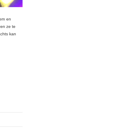
tem en
ren ze te
achts kan