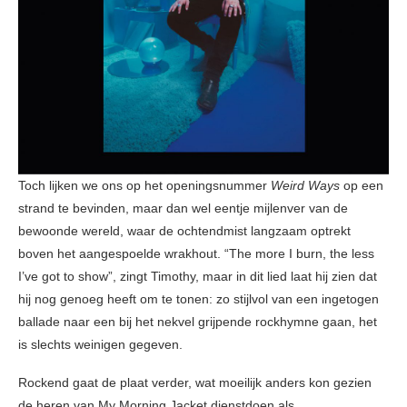
Toch lijken we ons op het openingsnummer
Weird Ways
op een
strand te bevinden, maar dan wel eentje mijlenver van de
bewoonde wereld, waar de ochtendmist langzaam optrekt
boven het aangespoelde wrakhout. “The more I burn, the less
I’ve got to show”, zingt Timothy, maar in dit lied laat hij zien dat
hij nog genoeg heeft om te tonen: zo stijlvol van een ingetogen
ballade naar een bij het nekvel grijpende rockhymne gaan, het
is slechts weinigen gegeven.
Rockend gaat de plaat verder, wat moeilijk anders kon gezien
de heren van My Morning Jacket dienstdoen als