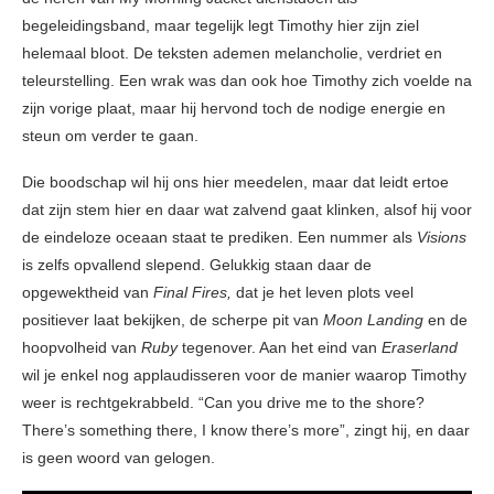
begeleidingsband, maar tegelijk legt Timothy hier zijn ziel
helemaal bloot. De teksten ademen melancholie, verdriet en
teleurstelling. Een wrak was dan ook hoe Timothy zich voelde na
zijn vorige plaat, maar hij hervond toch de nodige energie en
steun om verder te gaan.
Die boodschap wil hij ons hier meedelen, maar dat leidt ertoe
dat zijn stem hier en daar wat zalvend gaat klinken, alsof hij voor
de eindeloze oceaan staat te prediken. Een nummer als
Visions
is zelfs opvallend slepend. Gelukkig staan daar de
opgewektheid van
Final Fires,
dat je het leven plots veel
positiever laat bekijken, de scherpe pit van
Moon Landing
en de
hoopvolheid van
Ruby
tegenover. Aan het eind van
Eraserland
wil je enkel nog applaudisseren voor de manier waarop Timothy
weer is rechtgekrabbeld. “Can you drive me to the shore?
There’s something there, I know there’s more”, zingt hij, en daar
is geen woord van gelogen.