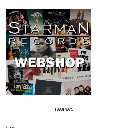
PAGINA’S
Home