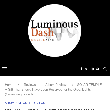
Home
Reviews
Album Reviews
SOLAR TEMPLE –
A Gift That Should Have Been Reserved for the Great Lights
(Consouling Sounds)
ALBUM REVIEWS
REVIEWS