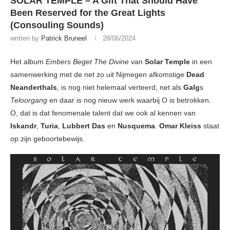
SOLAR TEMPLE – A Gift That Should Have
Been Reserved for the Great Lights
(Consouling Sounds)
written by
Patrick Bruneel
28/06/2024
Het album
Embers Beget The Divine
van
Solar Temple
in een
samenwerking met de net zo uit Nijmegen afkomstige
Dead
Neanderthals
, is nog niet helemaal verteerd, net als
Galg
s
Teloorgang
en daar is nog nieuw werk waarbij O is betrokken.
O, dat is dat fenomenale talent dat we ook al kennen van
Iskandr
,
Turia
,
Lubbert Das
en
Nusquema
.
Omar Kleiss
staat
op zijn geboortebewijs.