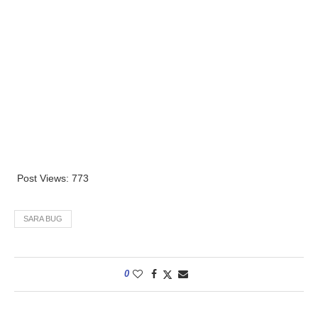
Post Views:
773
SARA BUG
0