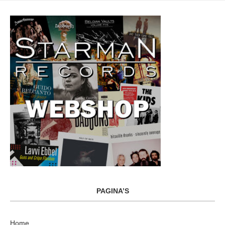
PAGINA’S
Home