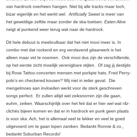
van hardrock overheen hangen. Niet bij alle tracks maar toch,
bizar eigenlijk en het werkt wel.
Artificially Sweet
is meer van
het geweldige zelfde maar zonder de ska-toetsen.
Eaten Alive
neigt al punkend weer
terug wat naar de hardrock.
Dit hele debuut is meebrulbaar dat het niet mooi meer is. In
combo met dat rockend en erg verslavend gitaarwerk is het
alleen maar vet te noemen. Ook mooi dus zijn de verschillende,
op het eerste zicht moeilijk verenigbare stijlen. Of zag jij destijds
bij Rose Tattoo-concerten mensen met porkpie hats, Fred Perry-
polo’s en checkered kousen? Wij niet in ieder geval. Die
mengelmoes aan invloeden werkt voor de sterk geschreven
songs perfect. Er zullen altijd wel zeiksnorren zijn die gaan,
euhm, zeiken. Waarschijnlijk over het feit dat er hier wel wat r&r-
clichés bijeen komen en dat er in hardrock en punk geen plaats
is voor ska. Ach, het is allemaal veel te lekker en veel te goed
uitgevoerd om te gaan lopen zaniken. Bedankt Ronnie & co.,
bedankt Suburban Records!