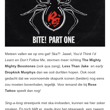
Meteen vallen we op ons gat! Ska?! Jawel,
You’d Think I’d
Learn
en
Don’t Follow Me
, stormen meer richting
The
Mighty
Mighty Bosstones
(ook qua zang),
Less Than Jake
en
early
Dropkick Murphys
dan we ooit durfden hopen. Ook nooit
gedacht dat we voornoemde skapunk iconen (beiden) nog eens
zou moeten bovenhalen, tegelijk. Voor iemand die bij
Rose
Tattoo
speelt dan nog!
Sing-a-long
streetpunk met ska-invloeden, kunnen we hier zeker
smaken. En toch blijft er, mede door het gitaarwerk, een zweem