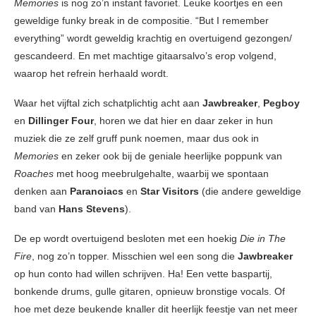
Memories
is nog zo’n instant favoriet. Leuke koortjes en een
geweldige funky break in de compositie. “But I remember
everything” wordt geweldig krachtig en overtuigend gezongen/
gescandeerd. En met machtige gitaarsalvo’s erop volgend,
waarop het refrein herhaald wordt.
Waar het vijftal zich schatplichtig acht aan
Jawbreaker
,
Pegboy
en
Dillinger Four
, horen we dat hier en daar zeker in hun
muziek die ze zelf gruff punk noemen, maar dus ook in
Memories
en zeker ook bij de geniale heerlijke poppunk van
Roaches
met hoog meebrulgehalte, waarbij we spontaan
denken aan
Paranoiacs
en
Star Visitors
(die andere geweldige
band van
Hans Stevens
).
De ep wordt overtuigend besloten met een hoekig
Die in The
Fire
, nog zo’n topper. Misschien wel een song die
Jawbreaker
op hun conto had willen schrijven. Ha! Een vette baspartij,
bonkende drums, gulle gitaren, opnieuw bronstige vocals. Of
hoe met deze beukende knaller dit heerlijk feestje van net meer