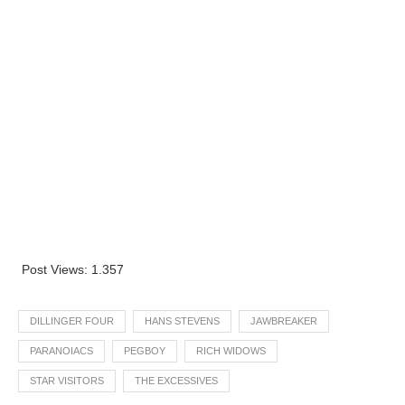
Post Views:
1.357
DILLINGER FOUR
HANS STEVENS
JAWBREAKER
PARANOIACS
PEGBOY
RICH WIDOWS
STAR VISITORS
THE EXCESSIVES