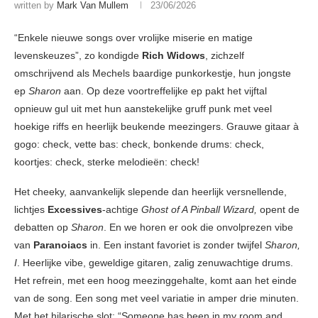
written by
Mark Van Mullem
23/06/2026
“Enkele nieuwe songs over vrolijke miserie en matige
levenskeuzes”, zo kondigde
Rich Widows
, zichzelf
omschrijvend als Mechels baardige punkorkestje, hun jongste
ep
Sharon
aan. Op deze voortreffelijke ep pakt het vijftal
opnieuw gul uit met hun aanstekelijke gruff punk met veel
hoekige riffs en heerlijk beukende meezingers. Grauwe gitaar à
gogo: check, vette bas: check, bonkende drums: check,
koortjes: check, sterke melodieën: check!
Het cheeky, aanvankelijk slepende dan heerlijk versnellende,
lichtjes
Excessives
-achtige
Ghost of A Pinball Wizard,
opent de
debatten op
Sharon
. En we horen er ook die onvolprezen vibe
van
Paranoiacs
in. Een instant favoriet is zonder twijfel
Sharon,
I
. Heerlijke vibe, geweldige gitaren, zalig zenuwachtige drums.
Het refrein, met een hoog meezinggehalte, komt aan het einde
van de song. Een song met veel variatie in amper drie minuten.
Met het hilarische slot: “Someone has been in my room and