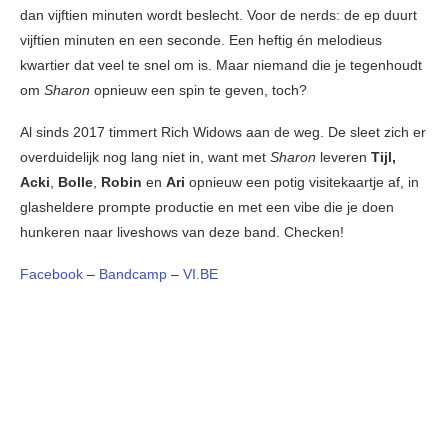
dan vijftien minuten wordt beslecht. Voor de nerds: de ep duurt
vijftien minuten en een seconde. Een heftig én melodieus
kwartier dat veel te snel om is. Maar niemand die je tegenhoudt
om
Sharon
opnieuw een spin te geven, toch?
Al sinds 2017 timmert
Rich Widows
aan de weg. De sleet zich er
overduidelijk nog lang niet in, want met
Sharon
leveren
Tijl,
Acki
,
Bolle
,
Robin
en
Ari
opnieuw een potig visitekaartje af, in
glasheldere prompte productie en met een vibe die je doen
hunkeren naar liveshows van deze band. Checken!
Facebook
–
Bandcamp
–
VI.BE