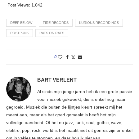
Post Views:
1.042
DEEP BELOW
FIRE RECORDS
KURIOUS RECORDINGS
POSTPUNK
RATS ON RAFS
0
BART VERLENT
Al sinds mijn jonge jaren heb ik een grote passie
voor muziek gekweekt, die is enkel nog maar
gegroeid. Muziek die buiten de lijntjes kleurt spreekt mij het
meest aan, maar als het goed gemaakt is heeft het mijn
volledige aandacht. Of het nu jazz, funk, soul, gothic, wave,
elektro, pop, rock, world is het maakt niet uit genres zijn er enkel
om in vakjes te stoppen, en daar hou ik niet van.