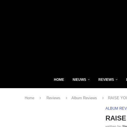
HOME
NIEUWS
REVIEWS
Home
Reviews
Album Reviews
RAISE YOUR
ALBUM RE
RAISE 
written by
Ne