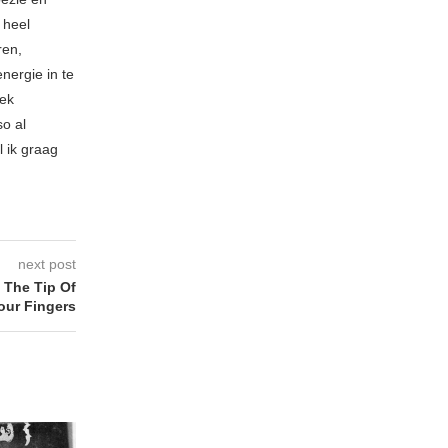
 heel
ren,
nergie in te
iek
so al
l ik graag
next post
The Tip Of
our Fingers