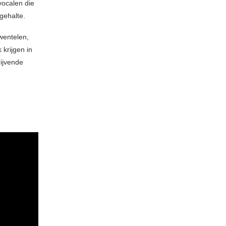
vocalen die
gehalte.
wentelen,
krijgen in
rijvende