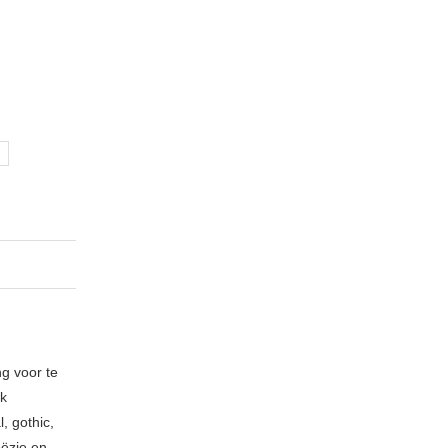
ng voor te
ik
, gothic,
oëzie en