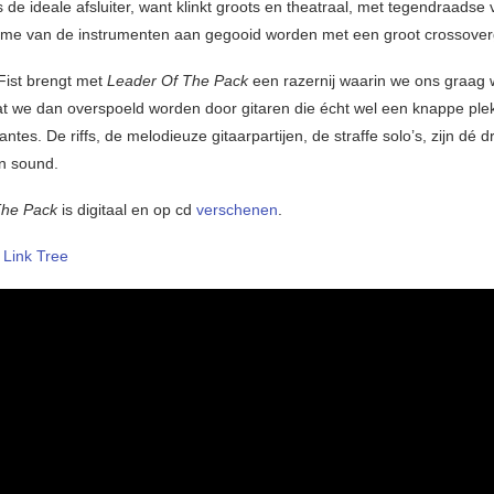
s de ideale afsluiter, want klinkt groots en theatraal, met tegendraadse 
itme van de instrumenten aan gegooid worden met een groot crossover
Fist brengt met
Leader Of The Pack
een razernij waarin we ons graag 
t we dan overspoeld worden door gitaren die écht wel een knappe plek 
ntes. De riffs, de melodieuze gitaarpartijen, de straffe solo’s, zijn dé d
un sound.
The Pack
is digitaal en op cd
verschenen
.
–
Link Tree