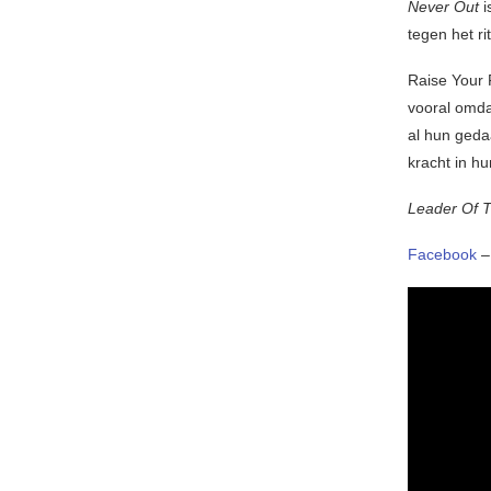
Never Out
i
tegen het r
Raise Your 
vooral omda
al hun gedaa
kracht in h
Leader Of 
Facebook