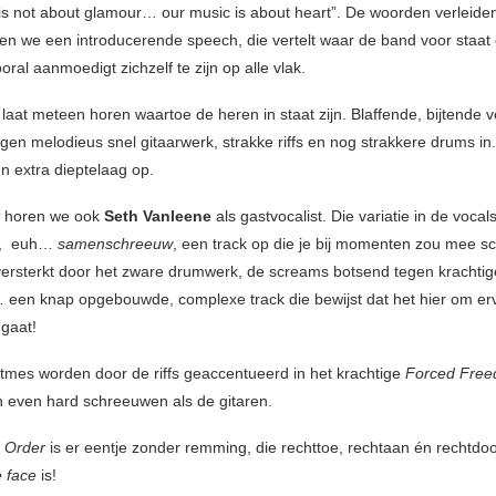
is not about glamour… our music is about heart”. De woorden verleide
gen we een introducerende speech, die vertelt waar de band voor staat
ooral aanmoedigt zichzelf te zijn op alle vlak.
n
laat meteen horen waartoe de heren in staat zijn. Blaffende, bijtende 
gen melodieus snel gitaarwerk, strakke riffs en nog strakkere drums in.
n extra dieptelaag op.
k
horen we ook
Seth Vanleene
als gastvocalist. Die variatie in de vocals
, euh…
samenschreeuw
, een track op die je bij momenten zou mee 
versterkt door het zware drumwerk, de screams botsend tegen krachtig
een knap opgebouwde, complexe track die bewijst dat het hier om er
gaat!
tmes worden door de riffs geaccentueerd in het krachtige
Forced Fre
even hard schreeuwen als de gitaren.
 Order
is er eentje zonder remming, die rechttoe, rechtaan én rechtdoo
e face
is!