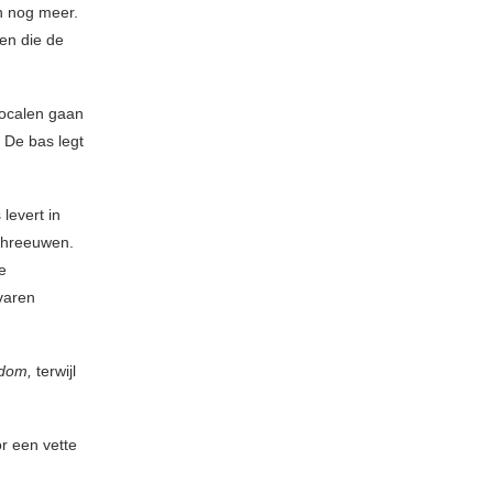
n nog meer.
 en die de
vocalen gaan
 De bas legt
 levert in
schreeuwen.
e
varen
edom,
terwijl
r een vette