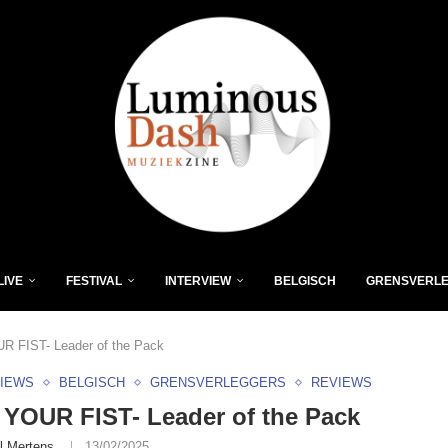
LIVE
FESTIVAL
INTERVIEW
BELGISCH
GRENSVERL
 FIST- Leader of the Pack
VIEWS
BELGISCH
GRENSVERLEGGERS
REVIEWS
YOUR FIST- Leader of the Pack
l Mertens
13/02/2025