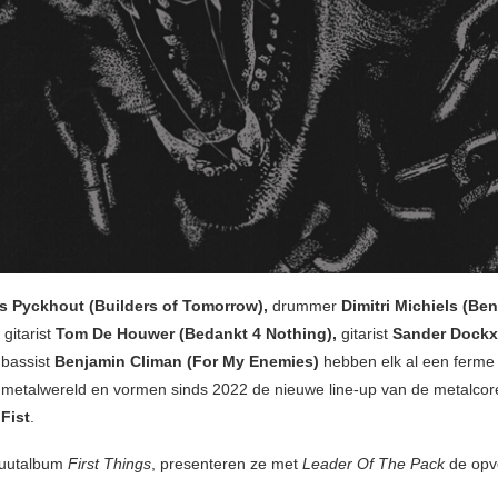
s Pyckhout
(Builders of Tomorrow),
drummer
Dimitri Michiels (Be
, gitarist
Tom De Houwer (Bedankt 4 Nothing),
gitarist
Sander Dockx 
bassist
Benjamin Climan (For My Enemies)
hebben elk al een ferme 
e metalwereld en vormen sinds 2022 de nieuwe line-up van de metalco
Fist
.
buutalbum
First Things
, presenteren ze met
Leader Of The Pack
de opvo