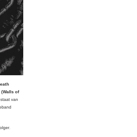
neath
(Walls of
staat van
reband
lger.