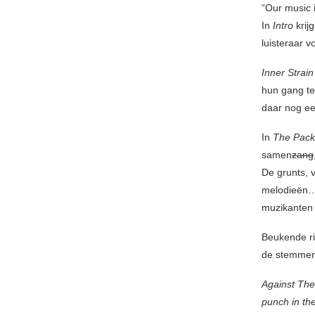
“Our music 
In
Intro
krij
luisteraar v
Inner Strai
hun gang te
daar nog ee
In
The Pac
samen
zang
De grunts, 
melodieën… 
muzikanten 
Beukende ri
de stemmen 
Against The
punch in th