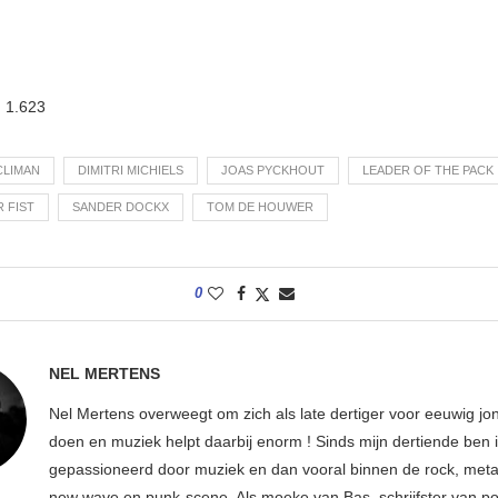
:
1.623
CLIMAN
DIMITRI MICHIELS
JOAS PYCKHOUT
LEADER OF THE PACK
 FIST
SANDER DOCKX
TOM DE HOUWER
0
NEL MERTENS
Nel Mertens overweegt om zich als late dertiger voor eeuwig jo
doen en muziek helpt daarbij enorm ! Sinds mijn dertiende ben 
gepassioneerd door muziek en dan vooral binnen de rock, metal
new wave en punk-scene. Als moeke van Bas, schrijfster van p