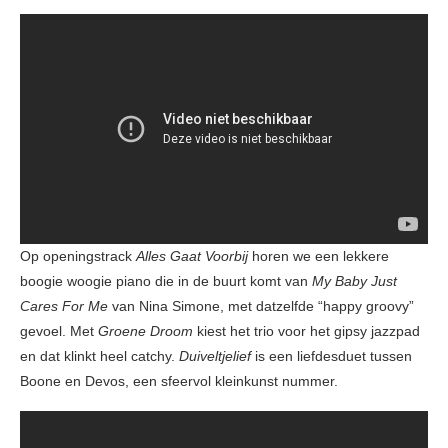
Op openingstrack
Alles Gaat Voorbij
horen we een lekkere
boogie woogie piano die in de buurt komt van
My Baby Just
Cares For Me
van Nina Simone, met datzelfde “happy groovy”
gevoel. Met
Groene Droom
kiest het trio voor het gipsy jazzpad
en dat klinkt heel catchy.
Duiveltjelief
is een liefdesduet tussen
Boone en Devos, een sfeervol kleinkunst nummer.