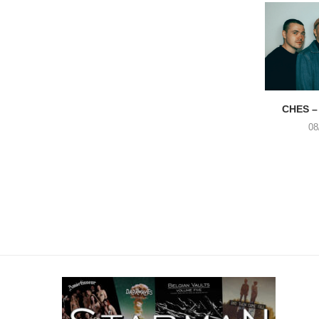
CHES –
08