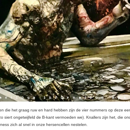
en die het graag ruw en hard hebben zijn de vier nummers op deze een
zo siert ongetwijfeld de B-kant vermoeden we). Knallers zijn het, die o
ness zich al snel in onze hersencellen nestelen.