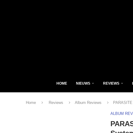
HOME
NIEUWS
REVIEWS
Home
Reviews
Album Reviews
PARASITE C
ALBUM RE
PARASI