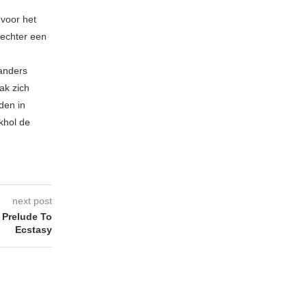
 voor het
echter een
 anders
ak zich
den in
khol de
next post
Prelude To
Ecstasy