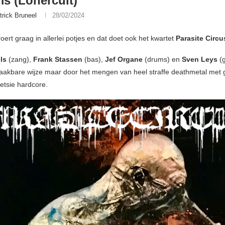
s (Lonercult)
trick Bruneel
28/02/2024
ert graag in allerlei potjes en dat doet ook het kwartet
Parasite Circu
ls
(zang),
Frank Stassen
(bas),
Jef Organe
(drums) en
Sven Leys
(g
 laakbare wijze maar door het mengen van heel straffe deathmetal met 
ietsie hardcore.