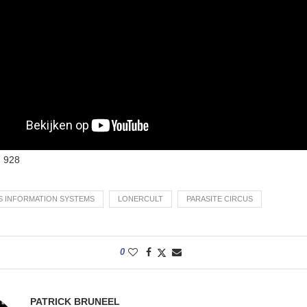
:
928
S INFORMATION SYSTEMS
LONERCULT
PARASITE CIRCUS
0
PATRICK BRUNEEL