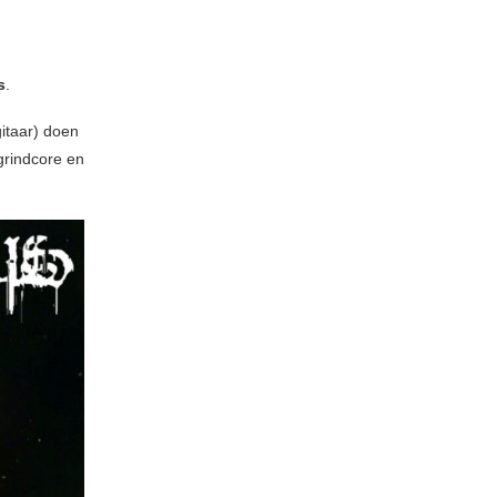
s
.
itaar) doen
grindcore en