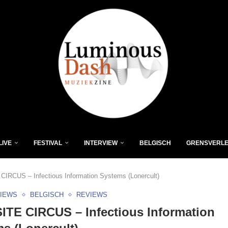
LIVE
FESTIVAL
INTERVIEW
BELGISCH
GRENSVERL
IRCUS – Infectious Information Systems (Lonercult)
VIEWS
BELGISCH
REVIEWS
TE CIRCUS – Infectious Information