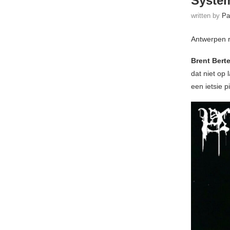
System
written by
Pa
Antwerpen ro
Brent Berte
dat niet op
een ietsie p