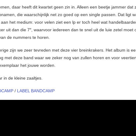
men, daar heeft dit kwartet geen zin in. Alleen een beetje jammer dat 
amen, die waarschijnlijk net zo goed op een single passen. Dat ligt wa
 aan het medium: voor velen ziet een lp er toch heel wat handelbaarde
ker uit dan die 7″, waarvoor iedereen dan te snel uit de luie zetel moet
van de nummers te horen.
erige zijn we zeer tevreden met deze vier breinkrakers. Het album is ee
g met deze band waar we zeker nog van zullen horen en voor veertie
exemplaar het jouwe worden.
 in de kleine zaaltjes.
DCAMP
/
LABEL BANDCAMP