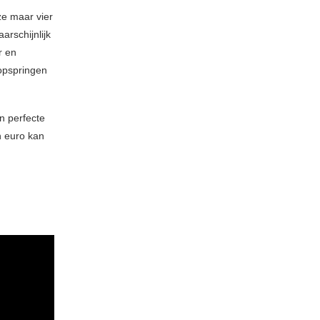
ze maar vier
arschijnlijk
r en
 opspringen
n perfecte
n euro kan