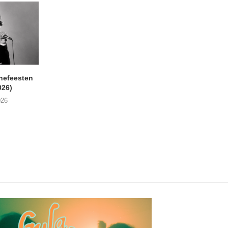
nefeesten
MONOKO – Thinkin’ Bout
JYL- Reckless L
026)
You (Always)
07/08/2026
026
07/08/2026