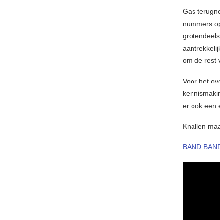
Gas terugne
nummers opn
grotendeels
aantrekkelij
om de rest 
Voor het ov
kennismakin
er ook een 
Knallen maar
BAND BAN