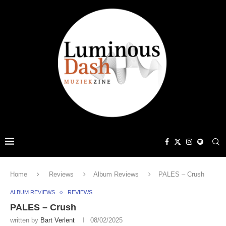
Home
Reviews
Album Reviews
PALES – Crush
ALBUM REVIEWS
REVIEWS
PALES – Crush
written by
Bart Verlent
08/02/2025