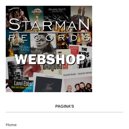
PAGINA’S
Home