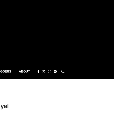
EGGERS
ABOUT
yal