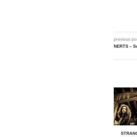
previous po
NERTS – So
STRANG