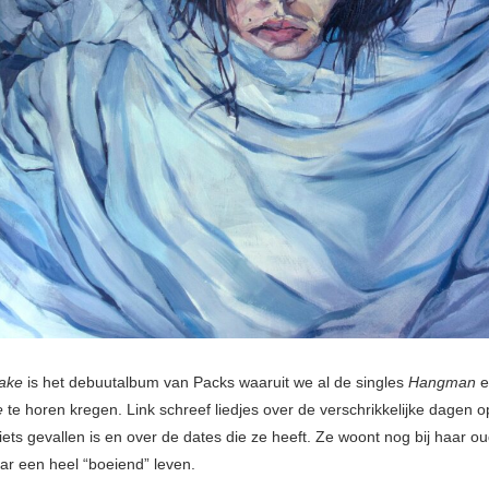
ake
is het debuutalbum van Packs waaruit we al de singles
Hangman
e
ue
te horen kregen. Link schreef liedjes over de verschrikkelijke dagen o
iets gevallen is en over de dates die ze heeft. Ze woont nog bij haar o
aar een heel “boeiend” leven.