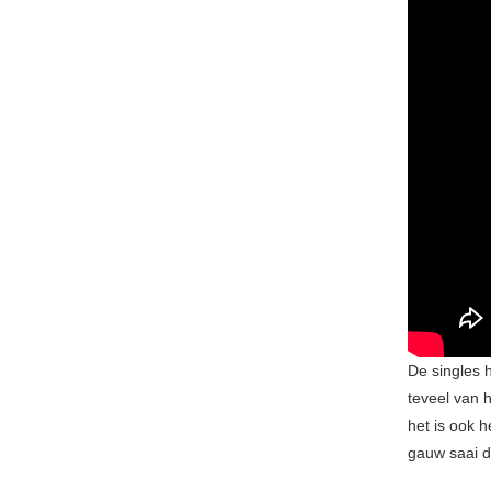
De singles 
teveel van 
het is ook 
gauw saai d