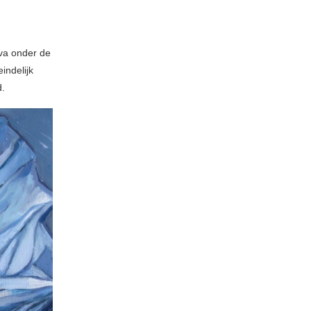
Eva onder de
indelijk
d.