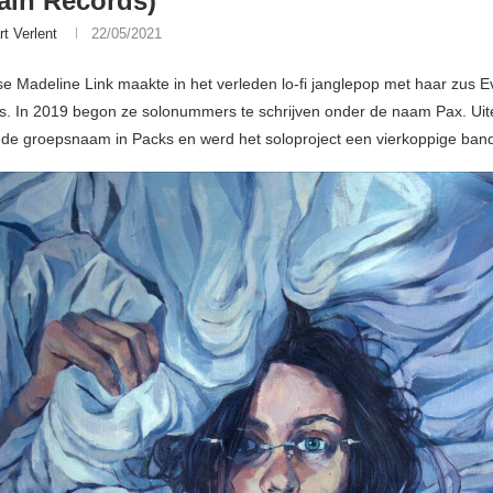
ain Records)
rt Verlent
22/05/2021
 Madeline Link maakte in het verleden lo-fi janglepop met haar zus 
s. In 2019 begon ze solonummers te schrijven onder de naam Pax. Uite
de groepsnaam in Packs en werd het soloproject een vierkoppige ban