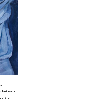
n
p het werk,
uders en