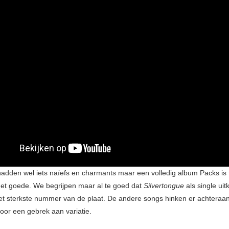
hadden wel iets naïefs en charmants maar een volledig album Packs is 
het goede. We begrijpen maar al te goed dat
Silvertongue
als single ui
het sterkste nummer van de plaat. De andere songs hinken er achtera
oor een gebrek aan variatie.