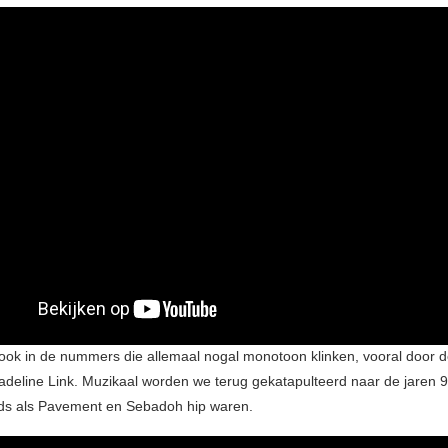
 ook in de nummers die allemaal nogal monotoon klinken, vooral door d
deline Link. Muzikaal worden we terug gekatapulteerd naar de jaren 90
ds als Pavement en Sebadoh hip waren.