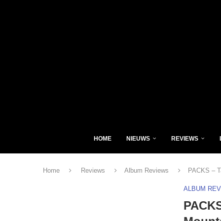
HOME
NIEUWS
REVIEWS
Home
Reviews
Album Reviews
PACKS – Ta
ALBUM RE
PACKS 