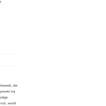
t
ekweekt, die
spreekt mij
ledige
rock, world