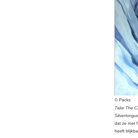
© Packs
Take The C
Silvertong
dat ze met f
heeft blijkb