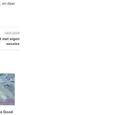
n, en daar
next post
t met eigen
sessies
e Dood
DANIEL PEREZ – Why Is
THE SMALL SHIP