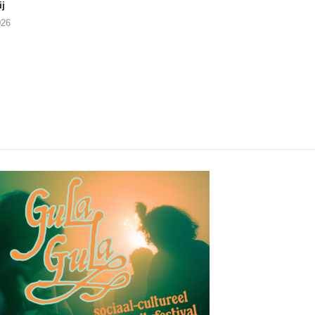
j
This Called Heaven?
Moneyfiller (Kowzi 
026
29/07/2026
28/07/2026