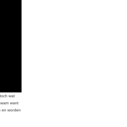
toch wat
tkwam want
an en worden