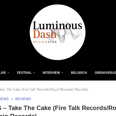
LIVE
FESTIVAL
INTERVIEW
BELGISCH
GRENSVERL
ke The Cake (Fire Talk Records/Royal Mountain Records)
VIEWS
REVIEWS
– Take The Cake (Fire Talk Records/Ro