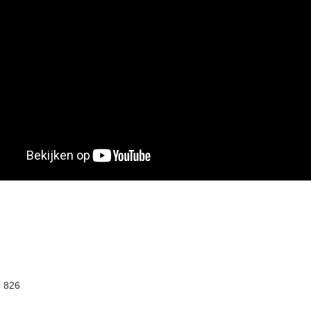
:
826