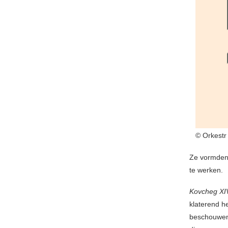
© Orkestr
Ze vormden 
te werken.
Kovcheg XI
klaterend h
beschouwen a