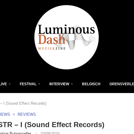
LIVE
FESTIVAL
INTERVIEW
BELGISCH
GRENSVERL
I (Sound Effect Records)
VIEWS
REVIEWS
R – I (Sound Effect Records)
otsie Butsenzeller
10/09/2024