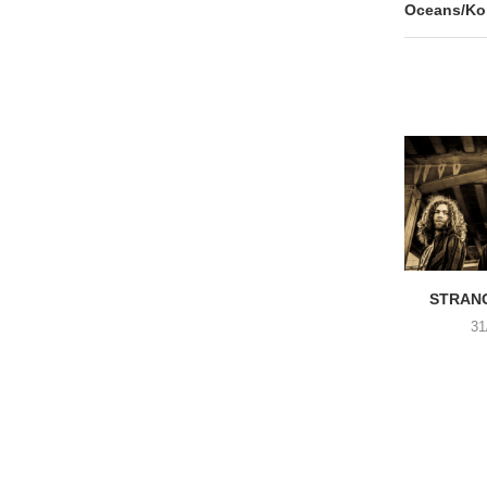
Oceans/Ko
STRANG
31