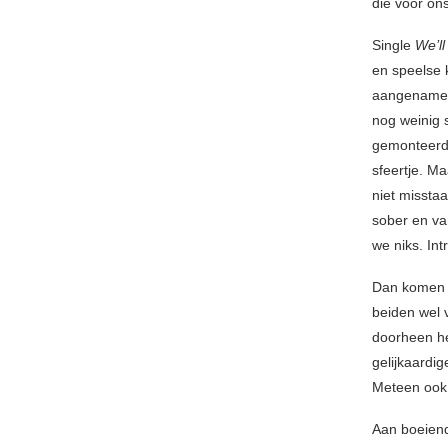
die voor on
Single
We’ll
en speelse 
aangename p
nog weinig 
gemonteerd
sfeertje. 
niet missta
sober en va
we niks. In
Dan kome
beiden wel 
doorheen he
gelijkaardi
Meteen ook 
Aan boeiend