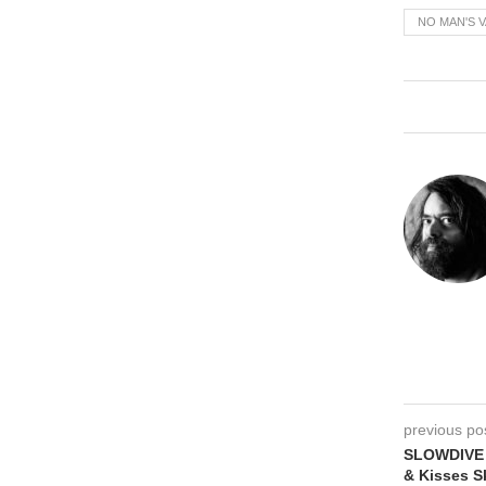
NO MAN'S 
previous po
SLOWDIVE –
& Kisses S