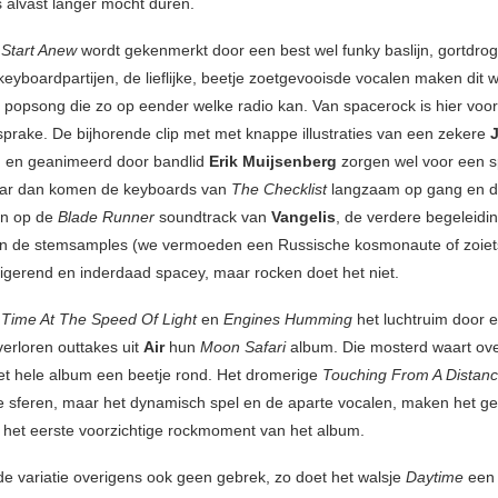
s alvast langer mocht duren.
 Start Anew
wordt gekenmerkt door een best wel funky baslijn, gortdro
keyboardpartijen, de lieflijke, beetje zoetgevooisde vocalen maken dit 
opsong die zo op eender welke radio kan. Van spacerock is hier voo
sprake. De bijhorende clip met met knappe illustraties van een zekere
J
 en geanimeerd door bandlid
Erik Muijsenberg
zorgen wel voor een 
Maar dan komen de keyboards van
The Checklist
langzaam op gang en d
an op de
Blade Runner
soundtrack van
Vangelis
, de verdere begeleiding
n de stemsamples (we vermoeden een Russische kosmonaute of zoiet
trigerend en inderdaad spacey, maar rocken doet het niet.
n
Time At The Speed Of Light
en
Engines Humming
het luchtruim door en
verloren outtakes uit
Air
hun
Moon Safari
album. Die mosterd waart ov
t hele album een beetje rond. Het dromerige
Touching From A Distan
ge sferen, maar het dynamisch spel en de aparte vocalen, maken het ge
het eerste voorzichtige rockmoment van het album.
e variatie overigens ook geen gebrek, zo doet het walsje
Daytime
een 