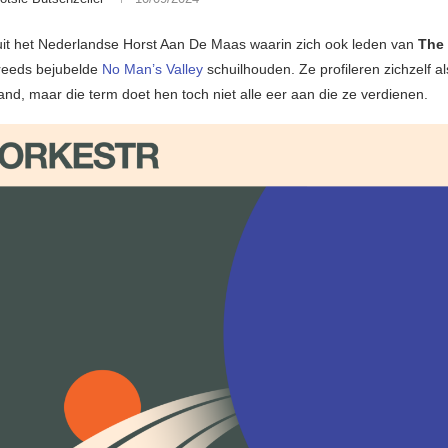
 uit het Nederlandse Horst Aan De Maas waarin zich ook leden van
The
 reeds bejubelde
No Man’s Valley
schuilhouden. Ze profileren zichzelf a
nd, maar die term doet hen toch niet alle eer aan die ze verdienen.