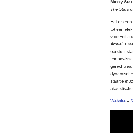
Mazzy Star
The Stars
dr
Het als een
tot een ele
voor veil z
Arrival
is me
eerste inst
tempowissel
gerechtvaar
dynamische i
staaltje
muz
akoestische
Website
–
S