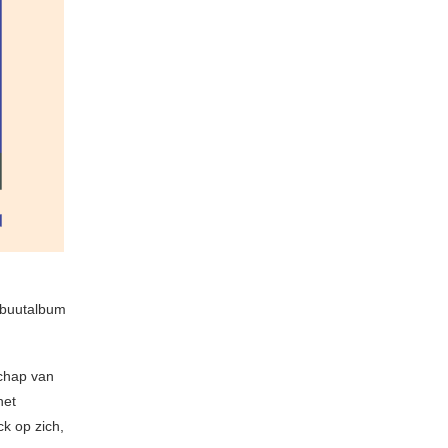
ebuutalbum
schap van
het
ck op zich,