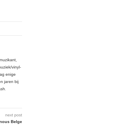
muzikant,
ziek/vinyl-
aag enige
 jaren bij
ash.
next post
nous Belge