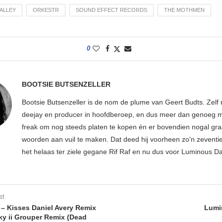
VALLEY
ORKESTR
SOUND EFFECT RECORDS
THE MOTHMEN
0
BOOTSIE BUTSENZELLER
Bootsie Butsenzeller is de nom de plume van Geert Budts. Zelf 
deejay en producer in hoofdberoep, en dus meer dan genoeg mu
freak om nog steeds platen te kopen én er bovendien nogal gr
woorden aan vuil te maken. Dat deed hij voorheen zo'n zeventien
het helaas ter ziele gegane Rif Raf en nu dus voor Luminous D
st
 Kisses Daniel Avery Remix
Lumi
ky ii Grouper Remix (Dead