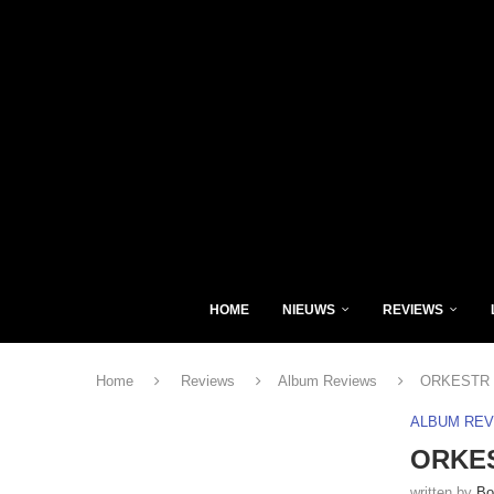
HOME
NIEUWS
REVIEWS
Home
Reviews
Album Reviews
ORKESTR – 
ALBUM RE
ORKEST
written by
Bo