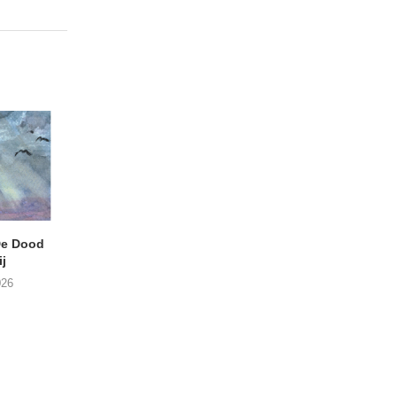
e Dood
DANIEL PEREZ – Why Is
THE SMALL SHIP
j
This Called Heaven?
Moneyfiller (Kowzi 
026
29/07/2026
28/07/2026