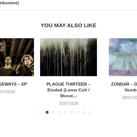
nkurrent)
YOU MAY ALSO LIKE
EWAYS – EP
PLAGUE THIRTEEN –
ZONDAR – D
Eroded (Loner Cult /
Voorbi
/07/2026
Shove...
30/07/2
31/07/2026