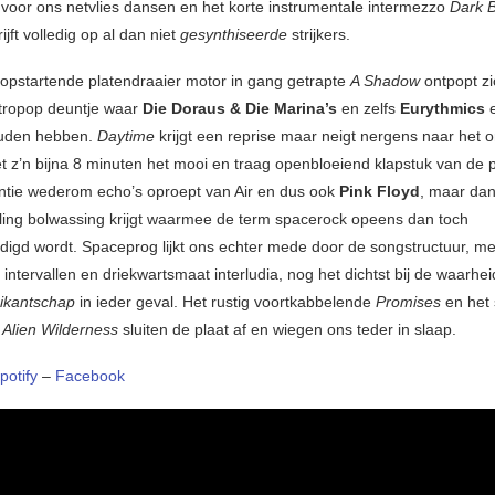
voor ons netvlies dansen en het korte instrumentale intermezzo
Dark 
ijft volledig op al dan niet
gesynthiseerde
strijkers.
 opstartende platendraaier motor in gang getrapte
A Shadow
ontpopt z
ktropop deuntje waar
Die Doraus & Die Marina’s
en zelfs
Eurythmics
e
ouden hebben.
Daytime
krijgt een reprise maar neigt nergens naar het or
t z’n bijna 8 minuten het mooi en traag openbloeiend klapstuk van de pl
antie wederom echo’s oproept van Air en dus ook
Pink Floyd
, maar da
ing bolwassing krijgt waarmee de term spacerock opeens dan toch
digd wordt. Spaceprog lijkt ons echter mede door de songstructuur, me
ntervallen en driekwartsmaat interludia, nog het dichtst bij de waarhe
ikantschap
in ieder geval. Het rustig voortkabbelende
Promises
en het
Alien Wilderness
sluiten de plaat af en wiegen ons teder in slaap.
potify
–
Facebook