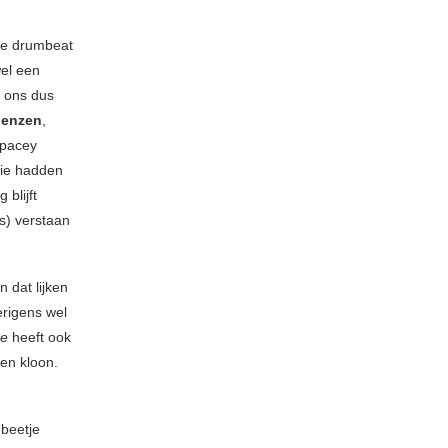
ge drumbeat
wel een
r ons dus
enzen
,
spacey
ie hadden
 blijft
s) verstaan
 dat lijken
erigens wel
ce
heeft ook
en kloon.
beetje