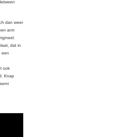
Between
ich dan weer
en arm
igineel.
aat, dat in
n een
t ook
id. Knap
 semi